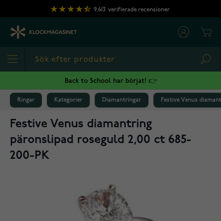
Hoppa till innehållet
9,613
verifierade recensioner
Cart
Sea
Back to School har börjat! 👉
Ringar
Kategorier
Diamantringar
Festive Venus diamant
Festive Venus diamantring
päronslipad roseguld 2,00 ct 685-
200-PK