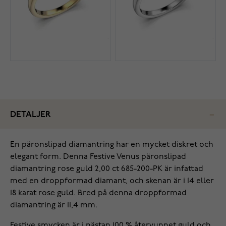
DETALJER
‌En päronslipad diamantring har en mycket diskret och
elegant form. Denna Festive Venus päronslipad
diamantring rose guld 2,00 ct 685-200-PK är infattad
med en droppformad diamant, och skenan är i 14 eller
18 karat rose guld. Bred på denna droppformad
diamantring är 11,4 mm.
Festive smycken är i nästan 100 % återvunnet guld och