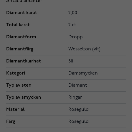
Antal diamanter
1
Diamant karat
2,00
Total karat
2 ct
Diamantform
Dropp
Diamantfärg
Wesselton (vit)
Diamantklarhet
SI1
Kategori
Damsmycken
Typ av sten
Diamant
Typ av smycken
Ringar
Material
Roseguld
Färg
Roseguld