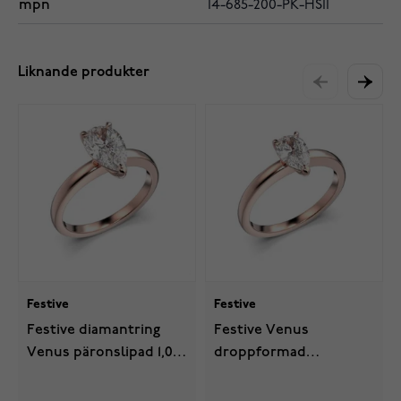
mpn
14-685-200-PK-HSI1
Liknande produkter
Festive
Festive
Festive diamantring
Festive Venus
Venus päronslipad 1,00
droppformad
ct roseguld 685-100-PK
diamantring 0,50 ct
roseguld 685-050-PK