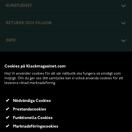
KUNDTJÄNST
RETURER OCH VILLKOR
INFO
Cookies på Klockmagasinet.com
Hej! Vi använder cookies för att vår nätbutik ska fungera så smidigt som
möjligt. Om du ger oss ditt samtycke kan vi också använda cookies för att
leverera riktad marknadsföring.
Nödvändiga Cookies
Prestandacookies
© 2026 Klockmagasinet.com
Funktionella Cookies
Festive Venus diamantring päronslipad roseguld 2,00 ct 685-200-PK
Marknadsföringscookies
467 610,00 Kr