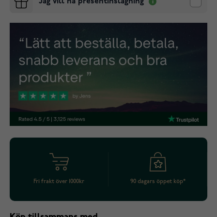
Jag vill ha presentinslagning
Fri frakt över 1000kr
90 dagars öppet köp*