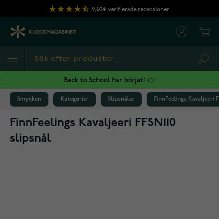
Hoppa till innehållet
9,604
verifierade recensioner
Cart
Sea
Back to School har börjat! 👉
Smycken
Kategorier
Slipsnålar
FinnFeelings Kavaljeeri F
FinnFeelings Kavaljeeri FFSN110
slipsnål