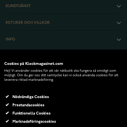
KUNDTJÄNST
RETURER OCH VILLKOR
INFO
Cookies på Klockmagasinet.com
Hej! Vi använder cookies för att vår nätbutik ska fungera så smidigt som
möjligt. Om du ger oss ditt samtycke kan vi också använda cookies för att
leverera riktad marknadsföring.
Nödvändiga Cookies
Prestandacookies
© 2026 Klockmagasinet.com
Funktionella Cookies
Guldkedja pansar 5.5mm 14k guld 50cm TLPAN150/50
Marknadsföringscookies
44 550,00 Kr