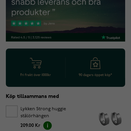
Fri frakt över 1000kr
90 dagars öppet köp*
Köp tillsammans med
Lykken Strong huggie
stålörhängen
209.00 Kr