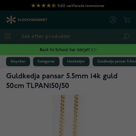
Hoppa till innehållet
9,613
verifierade recensioner
Cart
Sea
Back to School har börjat! 👉
Smycken
Kategorier
Halskedjor
Guldkedja pansar 5.5m
Guldkedja pansar 5.5mm 14k guld
50cm TLPAN150/50