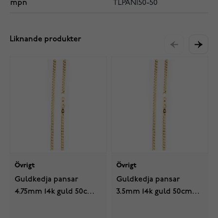
mpn
TLPAN150-50
Liknande produkter
Övrigt
Övrigt
Guldkedja pansar
Guldkedja pansar
4.75mm 14k guld 50cm
3.5mm 14k guld 50cm
TLPAN130/50
TLPAN100/50