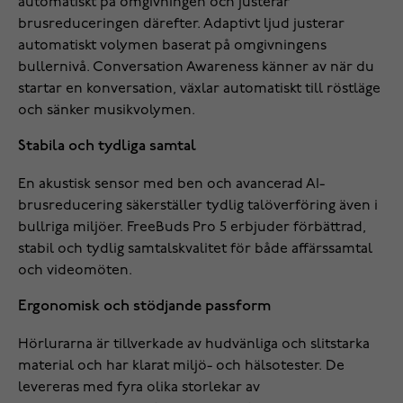
automatiskt på omgivningen och justerar
brusreduceringen därefter. Adaptivt ljud justerar
automatiskt volymen baserat på omgivningens
bullernivå. Conversation Awareness känner av när du
startar en konversation, växlar automatiskt till röstläge
och sänker musikvolymen.
Stabila och tydliga samtal
En akustisk sensor med ben och avancerad AI-
brusreducering säkerställer tydlig talöverföring även i
bullriga miljöer. FreeBuds Pro 5 erbjuder förbättrad,
stabil och tydlig samtalskvalitet för både affärssamtal
och videomöten.
Ergonomisk och stödjande passform
Hörlurarna är tillverkade av hudvänliga och slitstarka
material och har klarat miljö- och hälsotester. De
levereras med fyra olika storlekar av