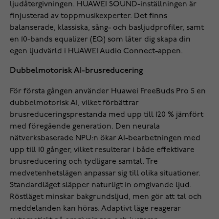
ljudåtergivningen. HUAWEI SOUND-inställningen är
finjusterad av toppmusikexperter. Det finns
balanserade, klassiska, sång- och basljudprofiler, samt
en 10-bands equalizer (EQ) som låter dig skapa din
egen ljudvärld i HUAWEI Audio Connect-appen.
Dubbelmotorisk AI-brusreducering
För första gången använder Huawei FreeBuds Pro 5 en
dubbelmotorisk AI, vilket förbättrar
brusreduceringsprestanda med upp till 120 % jämfört
med föregående generation. Den neurala
nätverksbaserade NPU:n ökar AI-bearbetningen med
upp till 10 gånger, vilket resulterar i både effektivare
brusreducering och tydligare samtal. Tre
medvetenhetslägen anpassar sig till olika situationer.
Standardläget släpper naturligt in omgivande ljud.
Röstläget minskar bakgrundsljud, men gör att tal och
meddelanden kan höras. Adaptivt läge reagerar