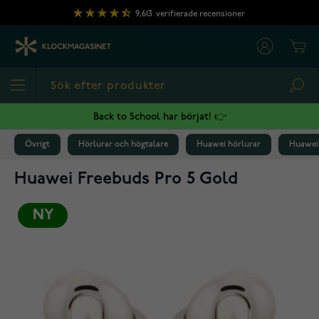
Hoppa till innehållet
9,613
verifierade recensioner
Cart
Sea
Back to School har börjat! 👉
Övrigt
Hörlurar och högtalare
Huawei hörlurar
Huawei 
Huawei Freebuds Pro 5 Gold
NY