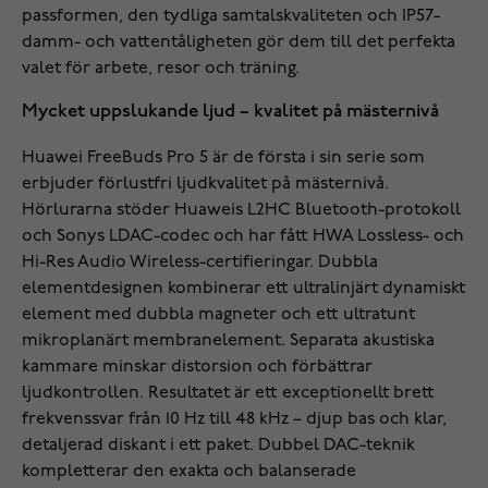
passformen, den tydliga samtalskvaliteten och IP57-
damm- och vattentåligheten gör dem till det perfekta
valet för arbete, resor och träning.
Mycket uppslukande ljud – kvalitet på mästernivå
Huawei FreeBuds Pro 5 är de första i sin serie som
erbjuder förlustfri ljudkvalitet på mästernivå.
Hörlurarna stöder Huaweis L2HC Bluetooth-protokoll
och Sonys LDAC-codec och har fått HWA Lossless- och
Hi-Res Audio Wireless-certifieringar. Dubbla
elementdesignen kombinerar ett ultralinjärt dynamiskt
element med dubbla magneter och ett ultratunt
mikroplanärt membranelement. Separata akustiska
kammare minskar distorsion och förbättrar
ljudkontrollen. Resultatet är ett exceptionellt brett
frekvenssvar från 10 Hz till 48 kHz – djup bas och klar,
detaljerad diskant i ett paket. Dubbel DAC-teknik
kompletterar den exakta och balanserade