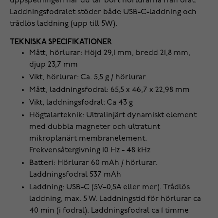
uppspelningen när du tar bort hörlurarna från örat.
Laddningsfodralet stöder både USB-C-laddning och
trådlös laddning (upp till 5W).
TEKNISKA SPECIFIKATIONER
Mått, hörlurar: Höjd 29,1 mm, bredd 21,8 mm,
djup 23,7 mm
Vikt, hörlurar: Ca. 5,5 g / hörlurar
Mått, laddningsfodral: 65,5 x 46,7 x 22,98 mm
Vikt, laddningsfodral: Ca 43 g
Högtalarteknik: Ultralinjärt dynamiskt element
med dubbla magneter och ultratunt
mikroplanärt membranelement.
Frekvensåtergivning 10 Hz - 48 kHz
Batteri: Hörlurar 60 mAh / hörlurar.
Laddningsfodral 537 mAh
Laddning: USB-C (5V–0,5A eller mer). Trådlös
laddning, max. 5 W. Laddningstid för hörlurar ca
40 min (i fodral). Laddningsfodral ca 1 timme