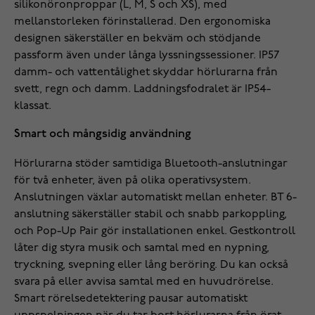
silikonöronproppar (L, M, S och XS), med
mellanstorleken förinstallerad. Den ergonomiska
designen säkerställer en bekväm och stödjande
passform även under långa lyssningssessioner. IP57
damm- och vattentålighet skyddar hörlurarna från
svett, regn och damm. Laddningsfodralet är IP54-
klassat.
Smart och mångsidig användning
Hörlurarna stöder samtidiga Bluetooth-anslutningar
för två enheter, även på olika operativsystem.
Anslutningen växlar automatiskt mellan enheter. BT 6-
anslutning säkerställer stabil och snabb parkoppling,
och Pop-Up Pair gör installationen enkel. Gestkontroll
låter dig styra musik och samtal med en nypning,
tryckning, svepning eller lång beröring. Du kan också
svara på eller avvisa samtal med en huvudrörelse.
Smart rörelsedetektering pausar automatiskt