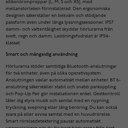
silikonöronproppar (L, M, S och XS), med
mellanstorleken förinstallerad. Den ergonomiska
designen säkerställer en bekväm och stödjande
passform även under långa lyssningssessioner. IP57
damm- och vattentålighet skyddar hörlurarna från
svett, regn och damm. Laddningsfodralet är IP54-
klassat.
Smart och mångsidig användning
Hörlurarna stöder samtidiga Bluetooth-anslutningar
för två enheter, även på olika operativsystem.
Anslutningen växlar automatiskt mellan enheter. BT 6-
anslutning säkerställer stabil och snabb parkoppling,
och Pop-Up Pair gör installationen enkel. Gestkontroll
låter dig styra musik och samtal med en nypning,
tryckning, svepning eller lång beröring. Du kan också
svara på eller avvisa samtal med en huvudrörelse.
Smart rörelsedetektering pausar automatiskt