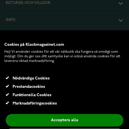
RETURER OCH VILLKOR
INFO
Cookies på Klockmagasinet.com
Hej! Vi använder cookies för att vår nätbutik ska fungera så smidigt som
möjligt. Om du ger oss ditt samtycke kan vi också använda cookies för att
leverera riktad marknadsföring.
Nödvändiga Cookies
Prestandacookies
© 2026 Klockmagasinet.com
Funktionella Cookies
Huawei Freebuds Pro 5 Silver
Marknadsföringscookies
2 519,00 Kr
Acceptera alla
Lägg till i kundvagn