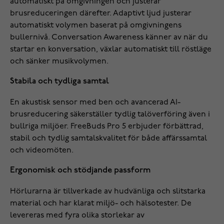
automatiskt på omgivningen och justerar
brusreduceringen därefter. Adaptivt ljud justerar
automatiskt volymen baserat på omgivningens
bullernivå. Conversation Awareness känner av när du
startar en konversation, växlar automatiskt till röstläge
och sänker musikvolymen.
Stabila och tydliga samtal
En akustisk sensor med ben och avancerad AI-
brusreducering säkerställer tydlig talöverföring även i
bullriga miljöer. FreeBuds Pro 5 erbjuder förbättrad,
stabil och tydlig samtalskvalitet för både affärssamtal
och videomöten.
Ergonomisk och stödjande passform
Hörlurarna är tillverkade av hudvänliga och slitstarka
material och har klarat miljö- och hälsotester. De
levereras med fyra olika storlekar av