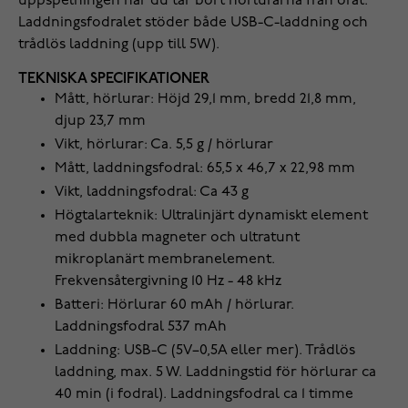
uppspelningen när du tar bort hörlurarna från örat.
Laddningsfodralet stöder både USB-C-laddning och
trådlös laddning (upp till 5W).
TEKNISKA SPECIFIKATIONER
Mått, hörlurar: Höjd 29,1 mm, bredd 21,8 mm,
djup 23,7 mm
Vikt, hörlurar: Ca. 5,5 g / hörlurar
Mått, laddningsfodral: 65,5 x 46,7 x 22,98 mm
Vikt, laddningsfodral: Ca 43 g
Högtalarteknik: Ultralinjärt dynamiskt element
med dubbla magneter och ultratunt
mikroplanärt membranelement.
Frekvensåtergivning 10 Hz - 48 kHz
Batteri: Hörlurar 60 mAh / hörlurar.
Laddningsfodral 537 mAh
Laddning: USB-C (5V–0,5A eller mer). Trådlös
laddning, max. 5 W. Laddningstid för hörlurar ca
40 min (i fodral). Laddningsfodral ca 1 timme