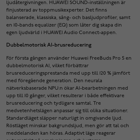
ljudåtergivningen. HUAWEI SOUND-inställningen är
finjusterad av toppmusikexperter. Det finns
balanserade, klassiska, sång- och basljudprofiler, samt
en 10-bands equalizer (EQ) som låter dig skapa din
egen ljudvärld i HUAWEI Audio Connect-appen.
Dubbelmotorisk AI-brusreducering
För första gången använder Huawei FreeBuds Pro 5 en
dubbelmotorisk AI, vilket förbättrar
brusreduceringsprestanda med upp till 120 % jämfört
med föregående generation. Den neurala
nätverksbaserade NPU:n ökar AI-bearbetningen med
upp till 10 gånger, vilket resulterar i både effektivare
brusreducering och tydligare samtal. Tre
medvetenhetslägen anpassar sig till olika situationer.
Standardläget släpper naturligt in omgivande ljud.
Röstläget minskar bakgrundsljud, men gör att tal och
meddelanden kan höras. Adaptivt läge reagerar