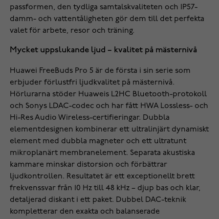
passformen, den tydliga samtalskvaliteten och IP57-
damm- och vattentåligheten gör dem till det perfekta
valet för arbete, resor och träning.
Mycket uppslukande ljud – kvalitet på mästernivå
Huawei FreeBuds Pro 5 är de första i sin serie som
erbjuder förlustfri ljudkvalitet på mästernivå.
Hörlurarna stöder Huaweis L2HC Bluetooth-protokoll
och Sonys LDAC-codec och har fått HWA Lossless- och
Hi-Res Audio Wireless-certifieringar. Dubbla
elementdesignen kombinerar ett ultralinjärt dynamiskt
element med dubbla magneter och ett ultratunt
mikroplanärt membranelement. Separata akustiska
kammare minskar distorsion och förbättrar
ljudkontrollen. Resultatet är ett exceptionellt brett
frekvenssvar från 10 Hz till 48 kHz – djup bas och klar,
detaljerad diskant i ett paket. Dubbel DAC-teknik
kompletterar den exakta och balanserade