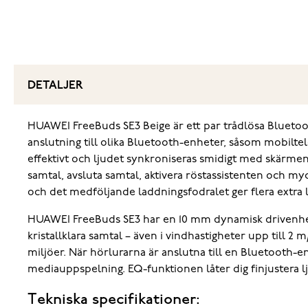
DETALJER
HUAWEI FreeBuds SE3 Beige är ett par trådlösa Blueto
anslutning till olika Bluetooth-enheter, såsom mobilte
effektivt och ljudet synkroniseras smidigt med skärmen
samtal, avsluta samtal, aktivera röstassistenten och my
och det medföljande laddningsfodralet ger flera extra
HUAWEI FreeBuds SE3 har en 10 mm dynamisk drivenhet 
kristallklara samtal – även i vindhastigheter upp till 2 
miljöer. När hörlurarna är anslutna till en Bluetooth-
mediauppspelning. EQ-funktionen låter dig finjustera lj
Tekniska specifikationer: