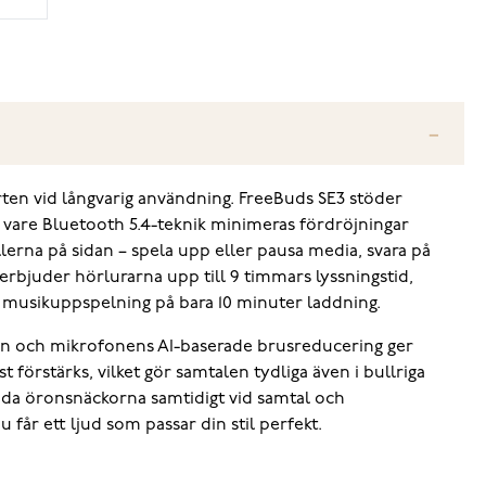
en vid långvarig användning. FreeBuds SE3 stöder
k vare Bluetooth 5.4-teknik minimeras fördröjningar
erna på sidan – spela upp eller pausa media, svara på
 erbjuder hörlurarna upp till 9 timmars lyssningstid,
s musikuppspelning på bara 10 minuter laddning.
en och mikrofonens AI-baserade brusreducering ger
 förstärks, vilket gör samtalen tydliga även i bullriga
båda öronsnäckorna samtidigt vid samtal och
får ett ljud som passar din stil perfekt.