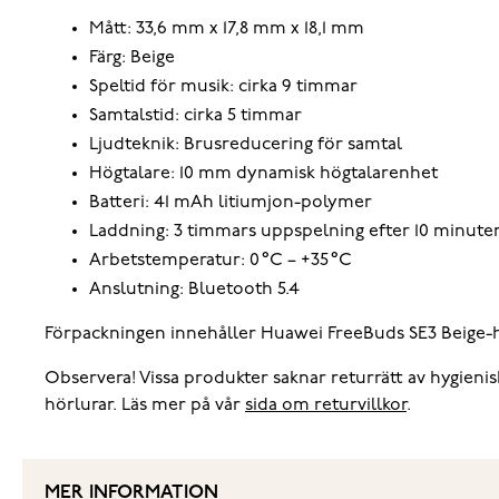
Mått: 33,6 mm x 17,8 mm x 18,1 mm
Färg: Beige
Speltid för musik: cirka 9 timmar
Samtalstid: cirka 5 timmar
Ljudteknik: Brusreducering för samtal
Högtalare: 10 mm dynamisk högtalarenhet
Batteri: 41 mAh litiumjon-polymer
Laddning: 3 timmars uppspelning efter 10 minuters
Arbetstemperatur: 0 °C – +35 °C
Anslutning: Bluetooth 5.4
Förpackningen innehåller Huawei FreeBuds SE3 Beige-hö
Observera! Vissa produkter saknar returrätt av hygieni
hörlurar. Läs mer på vår
sida om returvillkor
.
MER INFORMATION