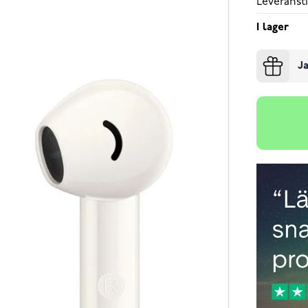
Leveransti
I lager
Ja