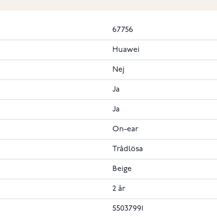
67756
Huawei
Nej
Ja
Ja
On-ear
Trådlösa
Beige
2 år
55037991