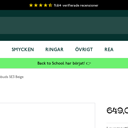
9,614
verifierade recensioner
S
SMYCKEN
RINGAR
ÖVRIGT
REA
Back to School har börjat! 👉
ebuds SE3 Beige
649,