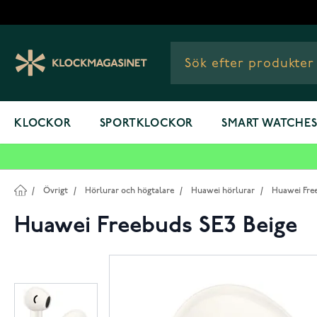
Hoppa till innehållet
KLOCKOR
SPORTKLOCKOR
SMART WATCHE
/
Övrigt
/
Hörlurar och högtalare
/
Huawei hörlurar
/
Huawei Fre
Huawei Freebuds SE3 Beige