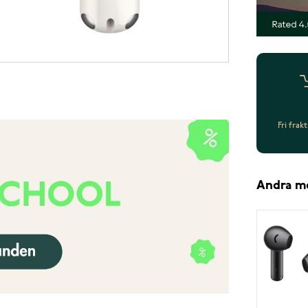
Fri frak
Andra m