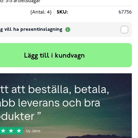
d: 3-5 arbetsdagar
(Antal: 4)
SKU:
67756
g vill ha presentinslagning
Lägg till i kundvagn