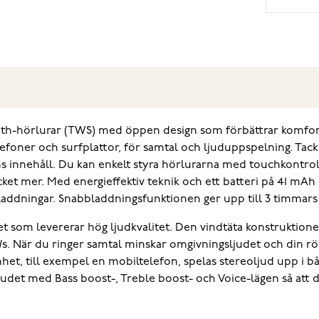
oth-hörlurar (TWS) med öppen design som förbättrar komfort
lefoner och surfplattor, för samtal och ljuduppspelning. Tac
s innehåll. Du kan enkelt styra hörlurarna med touchkontroll
cket mer. Med energieffektiv teknik och ett batteri på 41 mAh
 laddningar. Snabbladdningsfunktionen ger upp till 3 timmar
som levererar hög ljudkvalitet. Den vindtäta konstruktion
m/s. När du ringer samtal minskar omgivningsljudet och din röst
enhet, till exempel en mobiltelefon, spelas stereoljud upp i 
udet med Bass boost-, Treble boost- och Voice-lägen så att du 