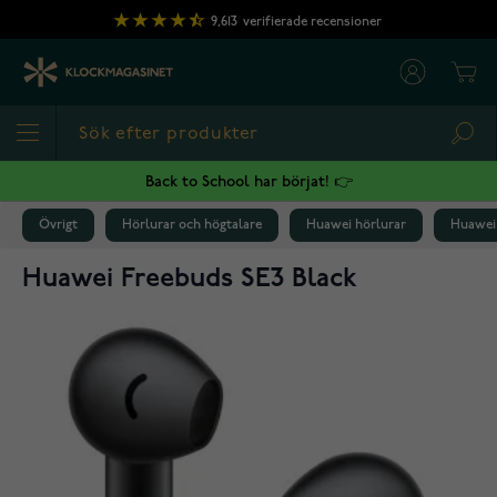
Hoppa till innehållet
9,613
verifierade recensioner
Cart
Sea
Back to School har börjat! 👉
Övrigt
Hörlurar och högtalare
Huawei hörlurar
Huawei 
Huawei Freebuds SE3 Black