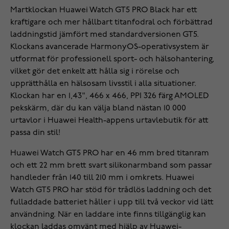
Martklockan Huawei Watch GT5 PRO Black har ett
kraftigare och mer hållbart titanfodral och förbättrad
laddningstid jämfört med standardversionen GT5.
Klockans avancerade HarmonyOS-operativsystem är
utformat för professionell sport- och hälsohantering,
vilket gör det enkelt att hålla sig i rörelse och
upprätthålla en hälsosam livsstil i alla situationer.
Klockan har en 1,43", 466 x 466, PPI 326 färg AMOLED
pekskärm, där du kan välja bland nästan 10 000
urtavlor i Huawei Health-appens urtavlebutik för att
passa din stil!
Huawei Watch GT5 PRO har en 46 mm bred titanram
och ett 22 mm brett svart silikonarmband som passar
handleder från 140 till 210 mm i omkrets. Huawei
Watch GT5 PRO har stöd för trådlös laddning och det
fulladdade batteriet håller i upp till två veckor vid lätt
användning. När en laddare inte finns tillgänglig kan
klockan laddas omvänt med hjälp av Huawei-