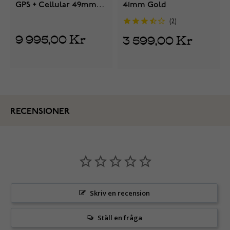
GPS + Cellular 49mm
41mm Gold
Black Titanium Case
2
with Black Ocean Band
9 995,00 Kr
3 599,00 Kr
MF0J4KS/A
RECENSIONER
Skriv en recension
Ställ en fråga