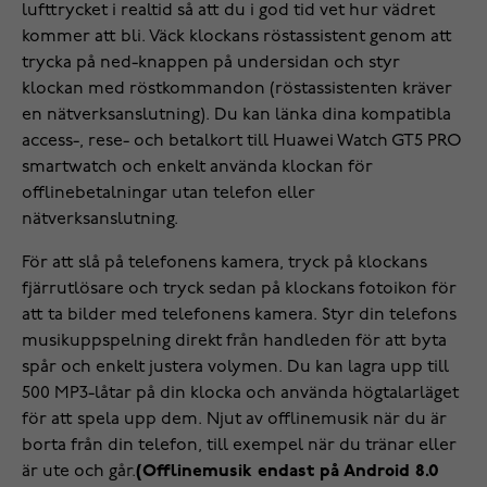
lufttrycket i realtid så att du i god tid vet hur vädret
kommer att bli. Väck klockans röstassistent genom att
trycka på ned-knappen på undersidan och styr
klockan med röstkommandon (röstassistenten kräver
en nätverksanslutning). Du kan länka dina kompatibla
access-, rese- och betalkort till Huawei Watch GT5 PRO
smartwatch och enkelt använda klockan för
offlinebetalningar utan telefon eller
nätverksanslutning.
För att slå på telefonens kamera, tryck på klockans
fjärrutlösare och tryck sedan på klockans fotoikon för
att ta bilder med telefonens kamera. Styr din telefons
musikuppspelning direkt från handleden för att byta
spår och enkelt justera volymen. Du kan lagra upp till
500 MP3-låtar på din klocka och använda högtalarläget
för att spela upp dem. Njut av offlinemusik när du är
borta från din telefon, till exempel när du tränar eller
är ute och går.
(Offlinemusik endast på Android 8.0