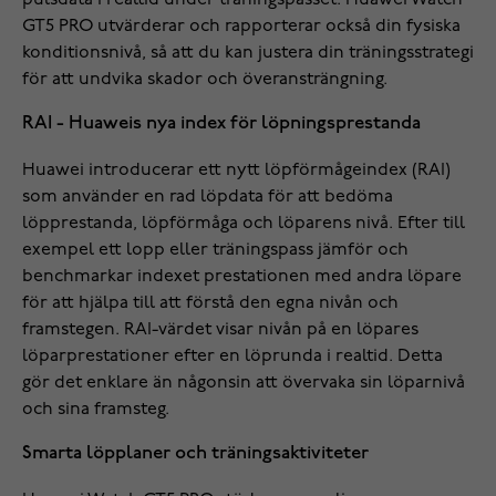
pulsdata i realtid under träningspasset. Huawei Watch
GT5 PRO utvärderar och rapporterar också din fysiska
konditionsnivå, så att du kan justera din träningsstrategi
för att undvika skador och överansträngning.
RAI - Huaweis nya index för löpningsprestanda
Huawei introducerar ett nytt löpförmågeindex (RAI)
som använder en rad löpdata för att bedöma
löpprestanda, löpförmåga och löparens nivå. Efter till
exempel ett lopp eller träningspass jämför och
benchmarkar indexet prestationen med andra löpare
för att hjälpa till att förstå den egna nivån och
framstegen. RAI-värdet visar nivån på en löpares
löparprestationer efter en löprunda i realtid. Detta
gör det enklare än någonsin att övervaka sin löparnivå
och sina framsteg.
Smarta löpplaner och träningsaktiviteter