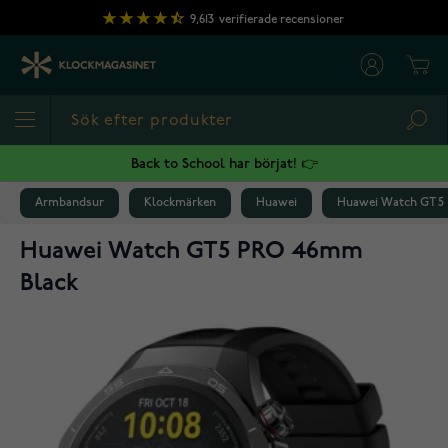
Hoppa till innehållet
9,613
verifierade recensioner
Cart
Sea
Back to School har börjat! 👉
Armbandsur
Klockmärken
Huawei
Huawei Watch GT 5
Huawei Watch GT5 PRO 46mm
Black