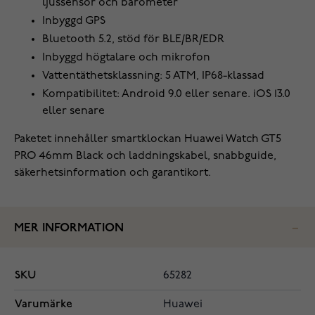
ljussensor och barometer
Inbyggd GPS
Bluetooth 5.2, stöd för BLE/BR/EDR
Inbyggd högtalare och mikrofon
Vattentäthetsklassning: 5 ATM, IP68-klassad
Kompatibilitet: Android 9.0 eller senare. iOS 13.0
eller senare
Paketet innehåller smartklockan Huawei Watch GT5
PRO 46mm Black och laddningskabel, snabbguide,
säkerhetsinformation och garantikort.
MER INFORMATION
SKU
65282
Varumärke
Huawei