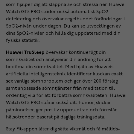
som hjälper dig att slappna av och stressa ner. Huawei
Watch GT5 PRO stöder också automatisk SpO2-
detektering och övervakar regelbundet förändringar i
SpO2-nivån under dagen. Du kan se utvecklingen av
dina SpO2-nivåer och hålla dig uppdaterad med din
fysiska statistik.
Huawei TruSleep
övervakar kontinuerligt din
sömnkvalitet och analyserar din andning för att
bedöma din sömnkvalitet. Med hjälp av Huaweis
artificiella intelligensteknik identifierar klockan exakt
sex vanliga sömnproblem och ger över 200 förslag
samt anpassade sömntjänster från meditation till
ordentlig vila för att förbättra sömnkvaliteten. Huawei
Watch GT5 PRO spårar också ditt humör, skickar
påminnelser, ger positiv uppmuntran och föreslår
hälsotrender baserat på dagliga träningsdata.
Stay Fit-appen låter dig sätta viktmål och få måltids-