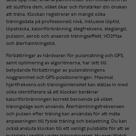
sätta upp mål, smarta påminnelser och incitament för
att slutföra dem, vilket ökar och förstärker din önskan
att träna. Klockan registrerar en mängd olika
träningsdata på professionell nivå, inklusive löptid,
löpsträcka, kaloriförbränning, stegfrekvens, steglängd,
pulszon, aerob och anaerob träningseffekt, VO2Max
och återhämtningstid.
Förbättringar av hårdvaran för pulsmätning och GPS,
samt optimering av algoritmerna, har lett till
betydande förbättringar av pulsmätningens
noggrannhet och GPS-positioneringen. Maximal
hjärtfrekvens och träningsintensitet kan ställas in med
olika identifierare så att klockan beräknar
kaloriförbränningen korrekt beroende på vilket
träningsläge som används. Återhämtningsfrekvensen
och pulsen efter träning kan användas för att mäta
anpassningen till fysisk träning och belastning. Du kan
också ansluta klockan till ett vanligt pulsbälte för att se