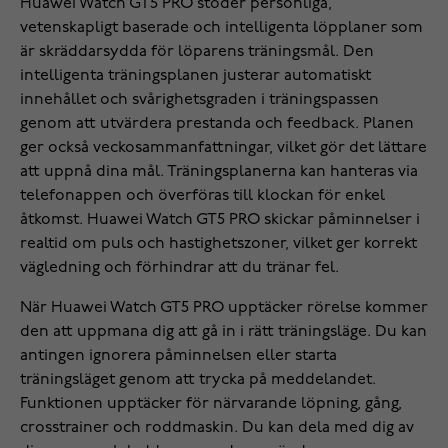
Huawei Watch GT5 PRO stöder personliga,
vetenskapligt baserade och intelligenta löpplaner som
är skräddarsydda för löparens träningsmål. Den
intelligenta träningsplanen justerar automatiskt
innehållet och svårighetsgraden i träningspassen
genom att utvärdera prestanda och feedback. Planen
ger också veckosammanfattningar, vilket gör det lättare
att uppnå dina mål. Träningsplanerna kan hanteras via
telefonappen och överföras till klockan för enkel
åtkomst. Huawei Watch GT5 PRO skickar påminnelser i
realtid om puls och hastighetszoner, vilket ger korrekt
vägledning och förhindrar att du tränar fel.
När Huawei Watch GT5 PRO upptäcker rörelse kommer
den att uppmana dig att gå in i rätt träningsläge. Du kan
antingen ignorera påminnelsen eller starta
träningsläget genom att trycka på meddelandet.
Funktionen upptäcker för närvarande löpning, gång,
crosstrainer och roddmaskin. Du kan dela med dig av