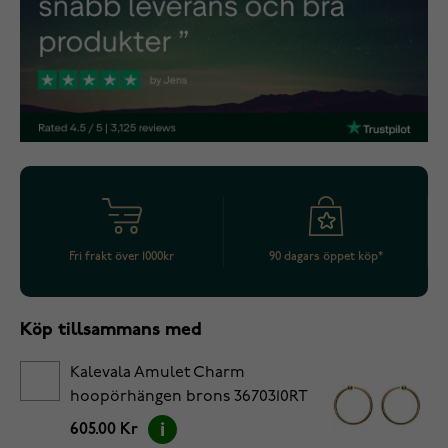
Fri frakt över 1000kr
90 dagars öppet köp*
Köp tillsammans med
Kalevala Amulet Charm
hoopörhängen brons 3670310RT
605.00 Kr