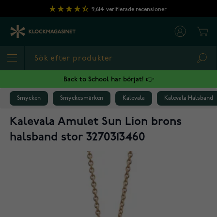
Hoppa till innehållet
9,614
verifierade recensioner
Cart
Sea
Back to School har börjat! 👉
Smycken
Smyckesmärken
Kalevala
Kalevala Halsband
Kalevala Amulet Sun Lion brons
halsband stor 3270313460