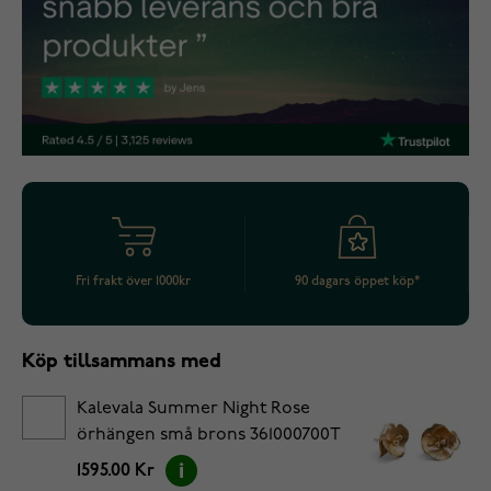
Fri frakt över 1000kr
90 dagars öppet köp*
Köp tillsammans med
Kalevala Summer Night Rose
örhängen små brons 361000700T
1595.00 Kr