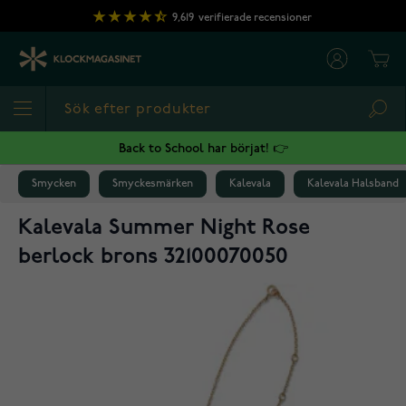
Hoppa till innehållet
9,619
verifierade recensioner
Cart
Sea
Back to School har börjat! 👉
Smycken
Smyckesmärken
Kalevala
Kalevala Halsband
Kalevala Summer Night Rose
berlock brons 32100070050