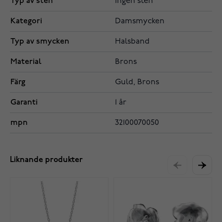
Typ av sten
Ingen sten
Kategori
Damsmycken
Typ av smycken
Halsband
Material
Brons
Färg
Guld, Brons
Garanti
1 år
mpn
32100070050
Liknande produkter