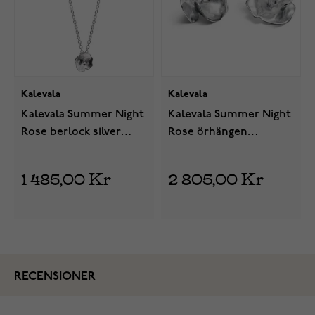
Kalevala
Kalevala
Kalevala Summer Night
Kalevala Summer Night
Rose berlock silver
Rose örhängen
22100070050
medelstora silver
261000701T
1 485,00 Kr
2 805,00 Kr
RECENSIONER