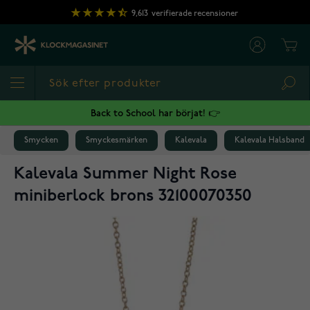
Hoppa till innehållet
9,613
verifierade recensioner
Cart
Sea
Back to School har börjat! 👉
Smycken
Smyckesmärken
Kalevala
Kalevala Halsband
Kalevala Summer Night Rose
miniberlock brons 32100070350