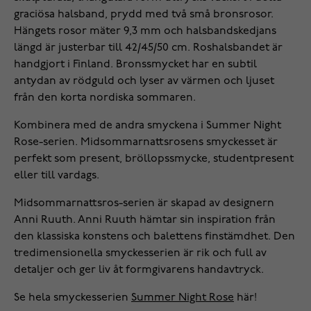
graciösa halsband, prydd med två små bronsrosor.
Hängets rosor mäter 9,3 mm och halsbandskedjans
längd är justerbar till 42/45/50 cm. Roshalsbandet är
handgjort i Finland. Bronssmycket har en subtil
antydan av rödguld och lyser av värmen och ljuset
från den korta nordiska sommaren.
Kombinera med de andra smyckena i Summer Night
Rose-serien. Midsommarnattsrosens smyckesset är
perfekt som present, bröllopssmycke, studentpresent
eller till vardags.
Midsommarnattsros-serien är skapad av designern
Anni Ruuth. Anni Ruuth hämtar sin inspiration från
den klassiska konstens och balettens finstämdhet. Den
tredimensionella smyckesserien är rik och full av
detaljer och ger liv åt formgivarens handavtryck.
Se hela smyckesserien
Summer Night Rose
här!