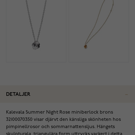
DETALJER
Kalevala Summer Night Rose miniberlock brons
32100070350 visar djärvt den känsliga skönheten hos
pimpinellrosor och sommarnattensljus. Hängets
skulpturala, triangulära form uttrycks vackert i detta