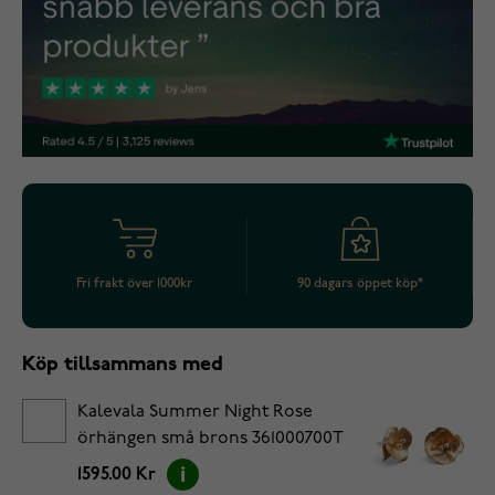
Fri frakt över 1000kr
90 dagars öppet köp*
Köp tillsammans med
Kalevala Summer Night Rose
örhängen små brons 361000700T
1595.00 Kr