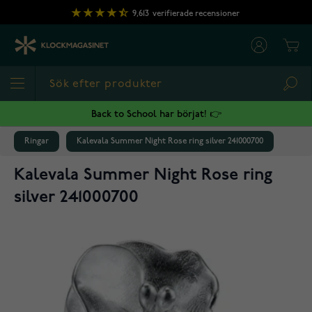
Hoppa till innehållet
9,613
verifierade recensioner
Cart
Sea
Back to School har börjat! 👉
Ringar
Kalevala Summer Night Rose ring silver 241000700
Kalevala Summer Night Rose ring
silver 241000700