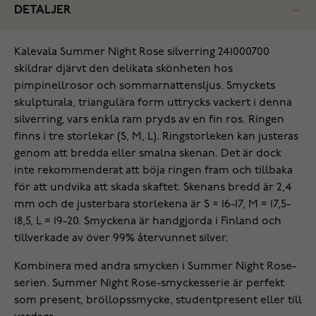
DETALJER
Kalevala Summer Night Rose silverring 241000700
skildrar djärvt den delikata skönheten hos
pimpinellrosor och sommarnattensljus. Smyckets
skulpturala, triangulära form uttrycks vackert i denna
silverring, vars enkla ram pryds av en fin ros. Ringen
finns i tre storlekar (S, M, L). Ringstorleken kan justeras
genom att bredda eller smalna skenan. Det är dock
inte rekommenderat att böja ringen fram och tillbaka
för att undvika att skada skaftet. Skenans bredd är 2,4
mm och de justerbara storlekena är S = 16-17, M = 17,5-
18,5, L = 19-20. Smyckena är handgjorda i Finland och
tillverkade av över 99% återvunnet silver.
Kombinera med andra smycken i Summer Night Rose-
serien. Summer Night Rose-smyckesserie är perfekt
som present, bröllopssmycke, studentpresent eller till