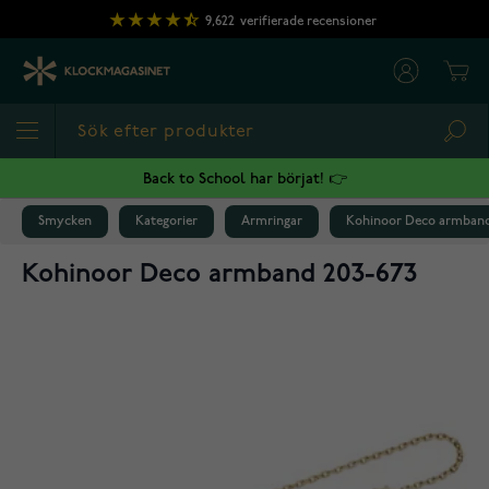
Hoppa till innehållet
9,622
verifierade recensioner
Cart
Sea
Back to School har börjat! 👉
Smycken
Kategorier
Armringar
Kohinoor Deco armband
Kohinoor Deco armband 203-673