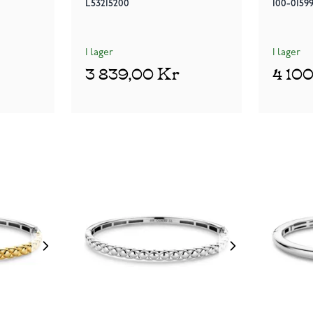
L53215200
100-0159
I lager
I lager
3 839,00 Kr
4 10