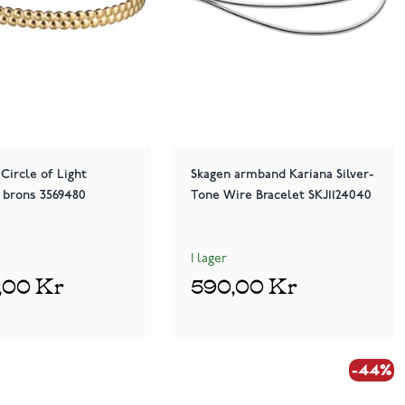
 Circle of Light
Skagen armband Kariana Silver-
 brons 3569480
Tone Wire Bracelet SKJ1124040
I lager
5,00 Kr
590,00 Kr
-44%