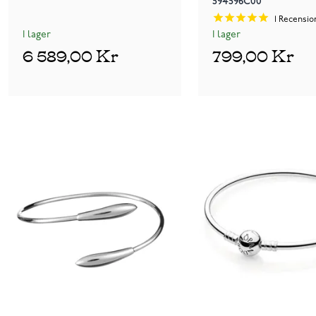
594596C00
1
Recensio
I lager
I lager
6 589,00 Kr
799,00 Kr