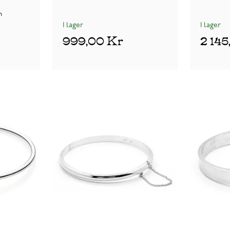
n
I lager
I lager
999,00 Kr
2 14