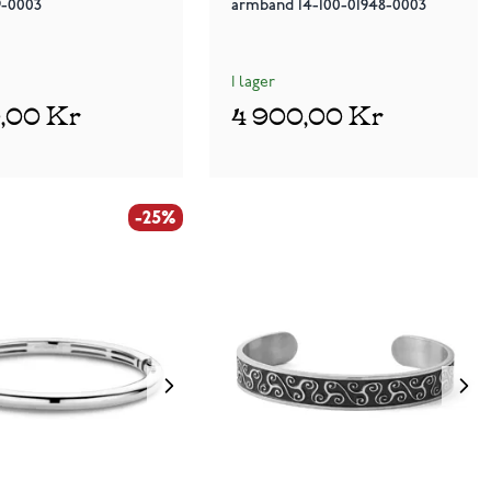
9-0003
armband 14-100-01948-0003
I lager
0,00 Kr
4 900,00 Kr
-25%