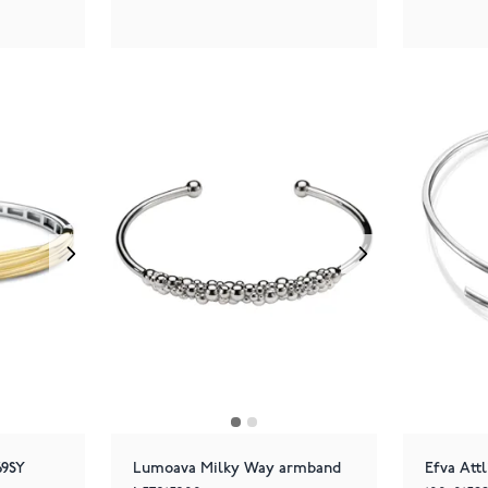
69SY
Lumoava Milky Way armband
Efva Att