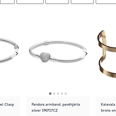
el Clasp
Pandora armband, pavéhjärta
Kaleval
silver 590727CZ
brons o