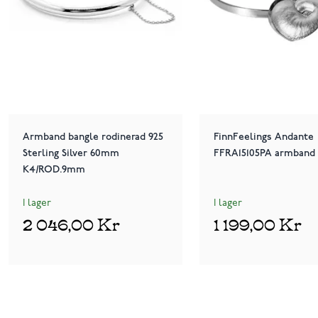
Armband bangle rodinerad 925
FinnFeelings Andante
Sterling Silver 60mm
FFRA15105PA armband
K4/ROD.9mm
I lager
I lager
2 046,00 Kr
1 199,00 Kr