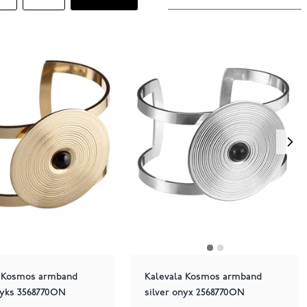
a Kosmos armband
Kalevala Kosmos armband
nyks 3568770ON
silver onyx 2568770ON