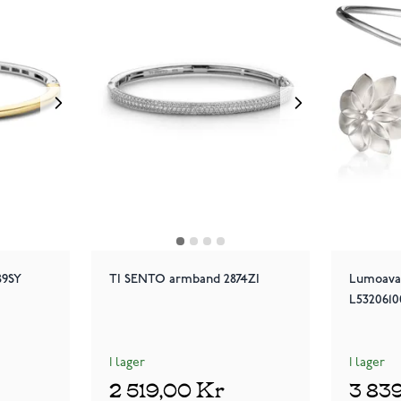
89SY
TI SENTO armband 2874ZI
Lumoava
L532061
I lager
I lager
2 519,00 Kr
3 83