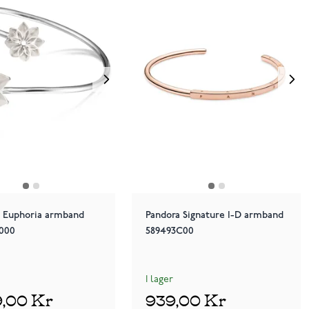
 Euphoria armband
Pandora Signature I-D armband
0000
589493C00
I lager
9,00 Kr
939,00 Kr