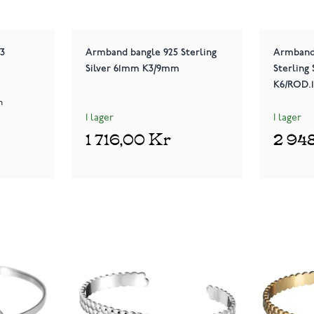
3
Armband bangle 925 Sterling
Armband 
Silver 61mm K3/9mm
Sterling
K6/ROD
n
I lager
I lager
1 716,00 Kr
2 94