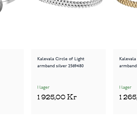
Kalevala Circle of Light
Kalevala
armband silver 2569480
armband
I lager
I lager
1 925,00 Kr
1 26