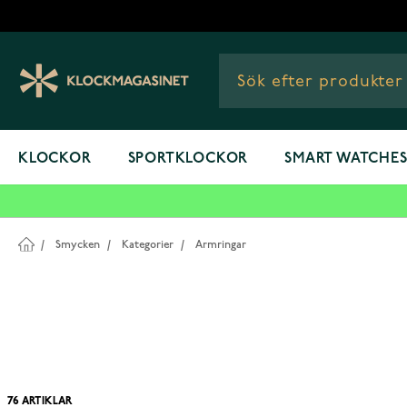
Hoppa till innehållet
KLOCKOR
SPORTKLOCKOR
SMART WATCHE
/
Smycken
/
Kategorier
/
Armringar
76
ARTIKLAR