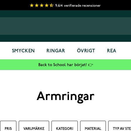
9,614
verifierade recensioner
S
SMYCKEN
RINGAR
ÖVRIGT
REA
Back to School har börjat! 👉
Armringar
PRIS
VARUMÄRKE
KATEGORI
MATERIAL
TYP AV ST