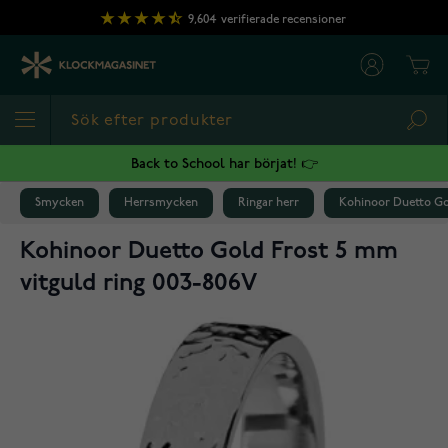
Hoppa till innehållet
9,604
verifierade recensioner
Cart
Sea
Back to School har börjat! 👉
Smycken
Herrsmycken
Ringar herr
Kohinoor Duetto Gol
Kohinoor Duetto Gold Frost 5 mm
vitguld ring 003-806V