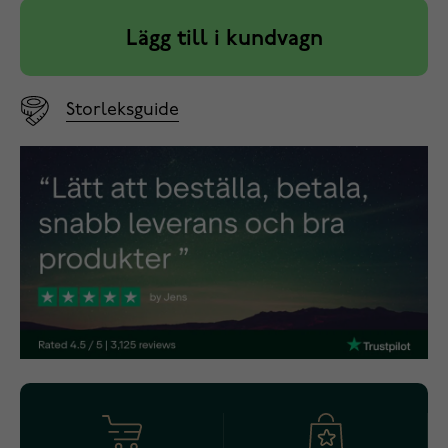
Lägg till i kundvagn
Storleksguide