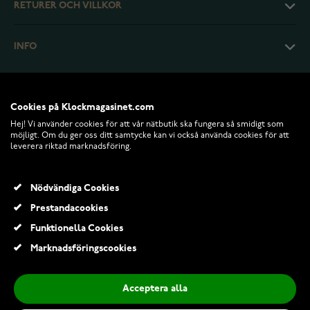
RETURER OCH VILLKOR
INFO
Cookies på Klockmagasinet.com
Hej! Vi använder cookies för att vår nätbutik ska fungera så smidigt som
möjligt. Om du ger oss ditt samtycke kan vi också använda cookies för att
leverera riktad marknadsföring.
Nödvändiga Cookies
Prestandacookies
© 2026 Klockmagasinet.com
Funktionella Cookies
Kohinoor Duetto Gold Frost 5 mm vitguld ring 003-806V
Marknadsföringscookies
21 439,00 Kr
Acceptera alla
Lägg till i kundvagn