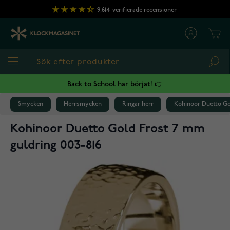
Hoppa till innehållet
9,614
verifierade recensioner
Cart
Sea
Back to School har börjat! 👉
Smycken
Herrsmycken
Ringar herr
Kohinoor Duetto Go
Kohinoor Duetto Gold Frost 7 mm
guldring 003-816