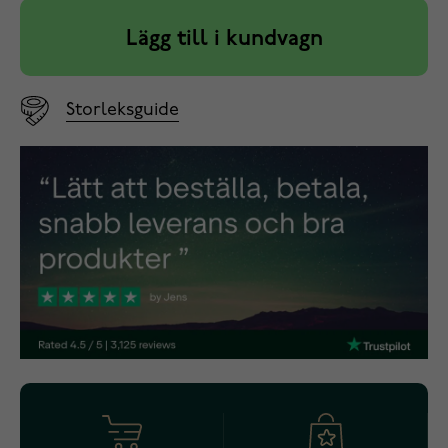
Lägg till i kundvagn
Storleksguide