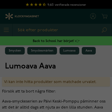
Hoppa till innehållet
9,613
verifierade recensioner
Cart
Sea
Back to School har börjat! 👉
Smycken
Smyckesmärken
Lumoava
Aava
Lumoava Aava
Vi kan inte hitta produkter som matchade urvalet.
Försök att ta bort några filter:
Aava-smyckeserien av Päivi Keski-Pomppu påminner oss
att det är alltid dags att njuta av den lilla stunden. Aava