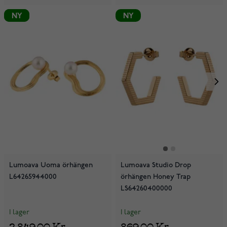
NY
NY
NY
Lumoava Uoma örhängen
Lumoava Studio Drop
L64265944000
örhängen Honey Trap
LS64260400000
I lager
I lager
2 849,00 Kr
869,00 Kr