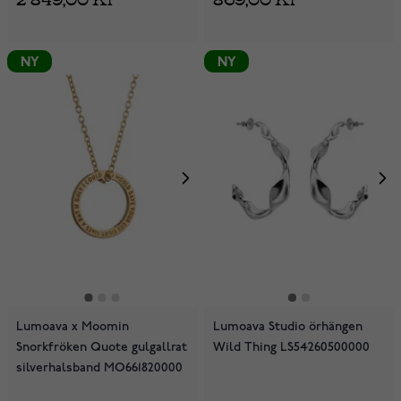
NY
NY
Lumoava x Moomin
Lumoava Studio örhängen
Snorkfröken Quote gulgallrat
Wild Thing LS54260500000
silverhalsband MO661820000