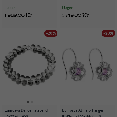
I lager
I lager
1 969,00 Kr
1 749,00 Kr
-20%
-20%
-20%
Lumoava Dance halsband
Lumoava Alma örhängen
L57223700450
10x19mm L55251450000