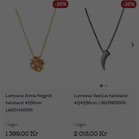
-20%
-20%
-20%
Lumoava Alma förgyllt
Lumoava Vaellus halsband
halsband 45/50cm
42/45/50cm L56259820000
L66251450000
I lager
I lager
1 399,00 Kr
2 015,00 Kr