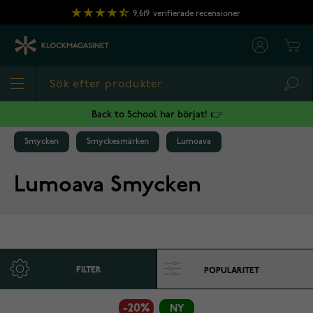
Hoppa till innehållet
9,619
verifierade recensioner
Cart
Sea
Back to School har börjat! 👉
Smycken
Smyckesmärken
Lumoava
Lumoava Smycken
FILTER
-20%
NY
NY