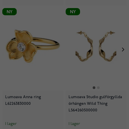
NY
NY
NY
Lumoava Anna ring
Lumoava Studio gulförgyllda
L62263830000
örhängen Wild Thing
LS64260500000
I lager
I lager