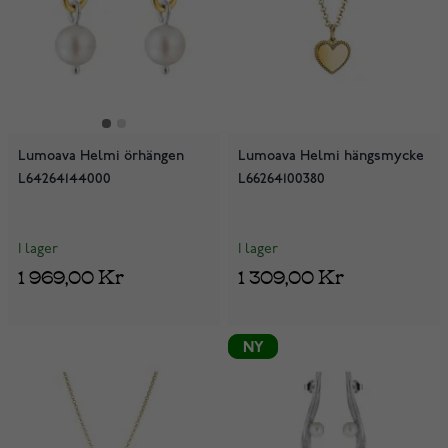
Lumoava Helmi örhängen
Lumoava Helmi hängsmycke
L64264144000
L66264100380
I lager
I lager
1 969,00 Kr
1 309,00 Kr
NY
NY