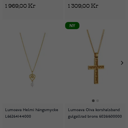
1 969,00 Kr
1 309,00 Kr
NY
Lumoava Helmi hängsmycke
Lumoava Oiva korshalsband
L66264144000
gulgallrad brons 60261600000