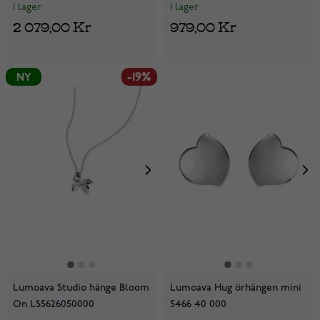
I lager
I lager
2 079,00 Kr
979,00 Kr
-19%
NY
Lumoava Studio hänge Bloom
Lumoava Hug örhängen mini
On LS5626050000
5466 40 000