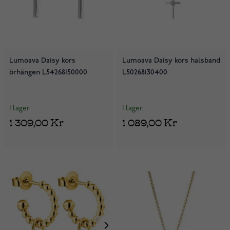
Lumoava Daisy kors
Lumoava Daisy kors halsband
örhängen L54268150000
L50268130400
I lager
I lager
1 309,00 Kr
1 089,00 Kr