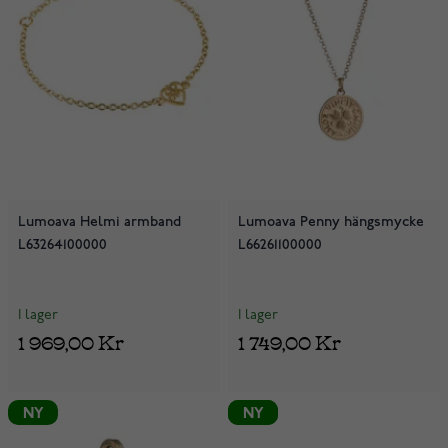
Lumoava Helmi armband
Lumoava Penny hängsmycke
L63264100000
L66261100000
I lager
I lager
1 969,00 Kr
1 749,00 Kr
NY
NY
NY