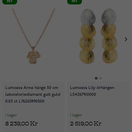
NY
NY
NY
Lumoava Anna hänge 50 cm
Lumoava Lily örhängen
laboratoriediamant gult guld
L54267910000
0.03 ct L76263890500
I lager
I lager
8 239,00 Kr
2 519,00 Kr