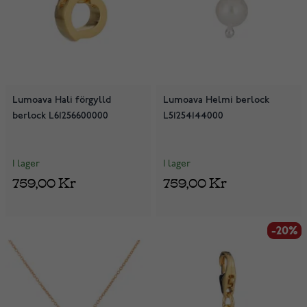
Lumoava Hali förgylld
Lumoava Helmi berlock
berlock L61256600000
L51254144000
I lager
I lager
759,00 Kr
759,00 Kr
-20%
-20%