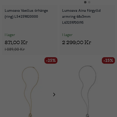
Lumoava Vaellus örhänge
Lumoava Aina förgylld
(ring) L54259820000
armring 68x3mm
L63259700195
I lager
I lager
871,00 Kr
2 299,00 Kr
1 089,00 Kr
-25%
-25%
-25%