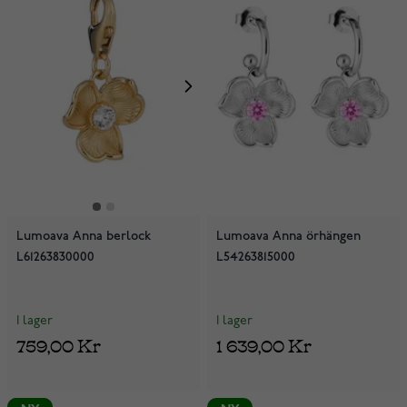
Lumoava Anna berlock
Lumoava Anna örhängen
L61263830000
L54263815000
I lager
I lager
759,00 Kr
1 639,00 Kr