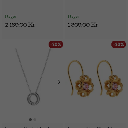
I lager
I lager
2 189,00 Kr
1 309,00 Kr
-20%
-20%
-20%