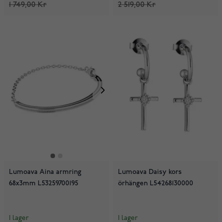
1 749,00 Kr
2 519,00 Kr
Lumoava Aina armring
Lumoava Daisy kors
68x3mm L53259700195
örhängen L54268130000
I lager
I lager