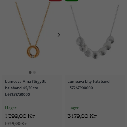
Lumoava Aina förgyllt
Lumoava Lily halsband
halsband 45/50cm
L57267900000
L66259730000
I lager
I lager
1 399,00 Kr
3 179,00 Kr
1 749,00 Kr