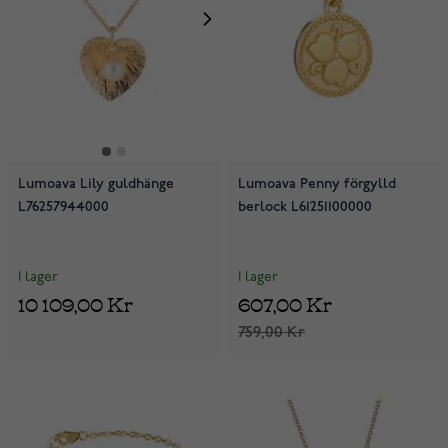
Lumoava Lily guldhänge
Lumoava Penny förgylld
L76257944000
berlock L61251100000
I lager
I lager
10 109,00 Kr
607,00 Kr
759,00 Kr