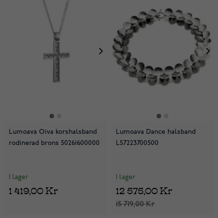
Lumoava Oiva korshalsband
Lumoava Dance halsband
rodinerad brons 50261600000
L57223700500
I lager
I lager
1 419,00 Kr
12 575,00 Kr
15 719,00 Kr