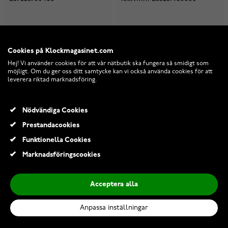
I lager
I lager
12 311,00 Kr
1 047,00 Kr
Cookies på Klockmagasinet.com
15 389,00 Kr
1 309,00 Kr
Hej! Vi använder cookies för att vår nätbutik ska fungera så smidigt som
möjligt. Om du ger oss ditt samtycke kan vi också använda cookies för att
leverera riktad marknadsföring.
Nödvändiga Cookies
Prestandacookies
Funktionella Cookies
Marknadsföringscookies
Acceptera alla
Anpassa inställningar