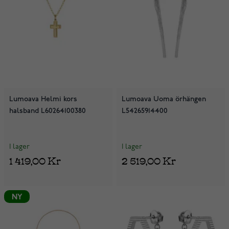
Lumoava Helmi kors
Lumoava Uoma örhängen
halsband L60264100380
L54265914400
I lager
I lager
1 419,00 Kr
2 519,00 Kr
NY