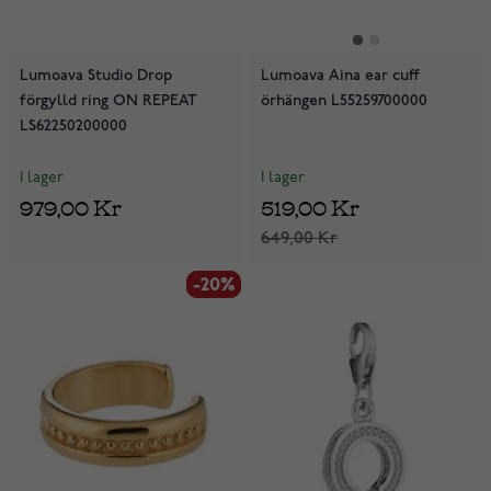
Lumoava Studio Drop
Lumoava Aina ear cuff
förgylld ring ON REPEAT
örhängen L55259700000
LS62250200000
I lager
I lager
979,00 Kr
519,00 Kr
649,00 Kr
-20%
-20%