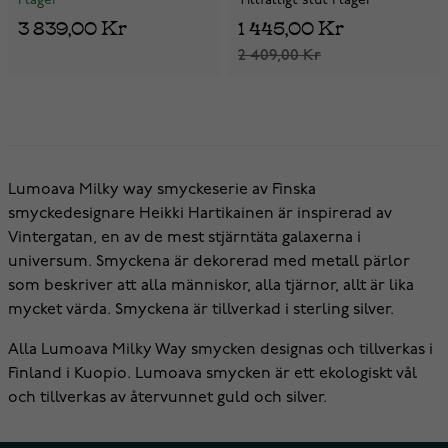
I lager
Tillfälligt slut i lager
3 839,00 Kr
1 445,00 Kr
2 409,00 Kr
Lumoava Milky way smyckeserie av Finska
smyckedesignare Heikki Hartikainen är inspirerad av
Vintergatan, en av de mest stjärntäta galaxerna i
universum. Smyckena är dekorerad med metall pärlor
som beskriver att alla människor, alla tjärnor, allt är lika
mycket värda. Smyckena är tillverkad i sterling silver.
Alla Lumoava Milky Way smycken designas och tillverkas i
Finland i Kuopio. Lumoava smycken är ett ekologiskt vål
och tillverkas av återvunnet guld och silver.