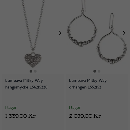
Lumoava Milky Way
Lumoava Milky Way
hängsmycke L56215220
örhängen L552152
I lager
I lager
1 639,00 Kr
2 079,00 Kr