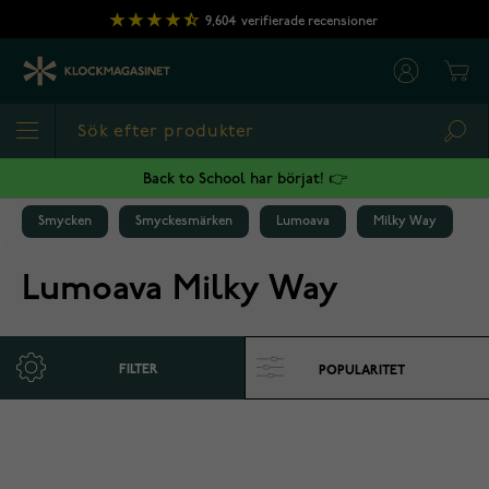
Hoppa till innehållet
9,604
verifierade recensioner
Cart
Sea
Back to School har börjat! 👉
Smycken
Smyckesmärken
Lumoava
Milky Way
Lumoava Milky Way
FILTER