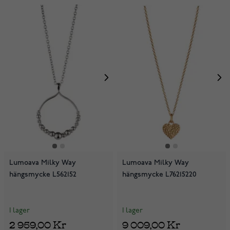
Lumoava Milky Way
Lumoava Milky Way
hängsmycke L562152
hängsmycke L76215220
I lager
I lager
2 959,00 Kr
9 009,00 Kr