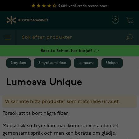
Hoppa till innehållet
9,604
verifierade recensioner
Cart
Sea
Back to School har börjat! 👉
Smycken
Smyckesmärken
Lumoava
Unique
Lumoava Unique
Vi kan inte hitta produkter som matchade urvalet.
Försök att ta bort några filter:
Med ansiktsuttryck kan man kommunicera utan ett
gemensamt språk och man kan berätta om glädje,