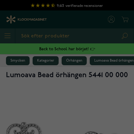
Hoppa till innehållet
9,613
verifierade recensioner
Cart
Sea
Back to School har börjat! 👉
Smycken
Kategorier
Örhängen
Lumoava Bead örhängen 
Lumoava Bead örhängen 5441 00 000