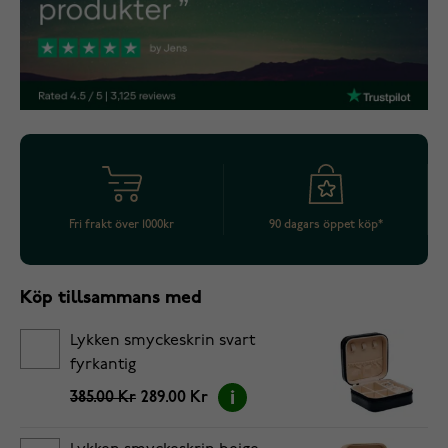
Fri frakt över 1000kr
90 dagars öppet köp*
Köp tillsammans med
Lykken smyckeskrin svart
fyrkantig
385.00 Kr
289.00 Kr