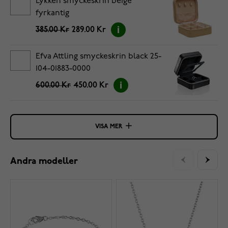
Lykken smyckeskrin beige
fyrkantig
385.00 Kr
289.00 Kr
Efva Attling smyckeskrin black 25-
104-01883-0000
600.00 Kr
450.00 Kr
VISA MER
Andra modeller