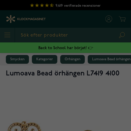
Hoppa till innehållet
9,619
verifierade recensioner
Cart
Sea
Back to School har börjat! 👉
Smycken
Kategorier
Örhängen
Lumoava Bead örhängen 
Lumoava Bead örhängen L7419 4100