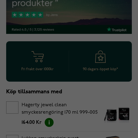
Fri frakt över 1000kr
90 dagars öppet köp*
Köp tillsammans med
Hagerty jewel clean
smyckesrengöring 170 ml 999-005
164.00 Kr