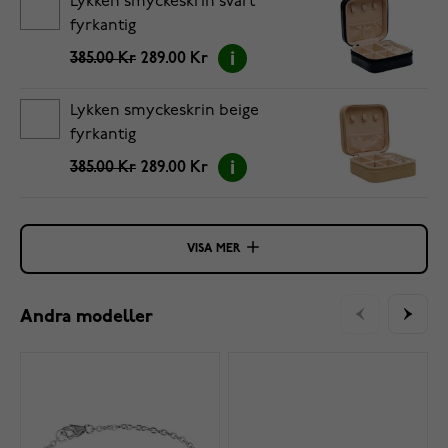
Lykken smyckeskrin svart
fyrkantig
385.00 Kr
289.00 Kr
Lykken smyckeskrin beige
fyrkantig
385.00 Kr
289.00 Kr
VISA MER
Andra modeller