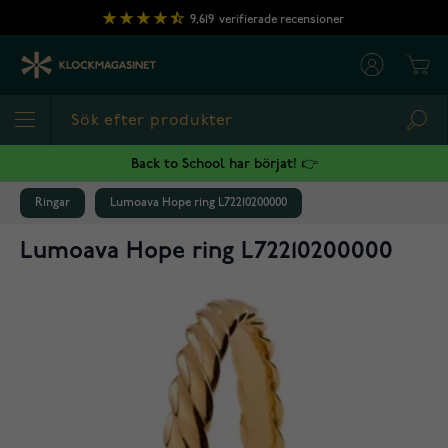
Hoppa till innehållet
9,619
verifierade recensioner
Cart
Sea
Back to School har börjat! 👉
Ringar
Lumoava Hope ring L72210200000
Lumoava Hope ring L72210200000