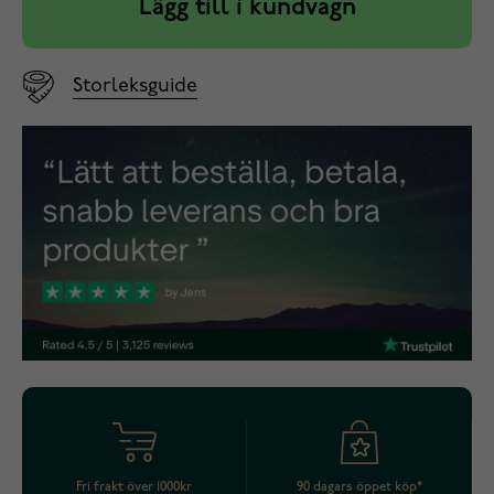
Lägg till i kundvagn
Storleksguide
Fri frakt över 1000kr
90 dagars öppet köp*