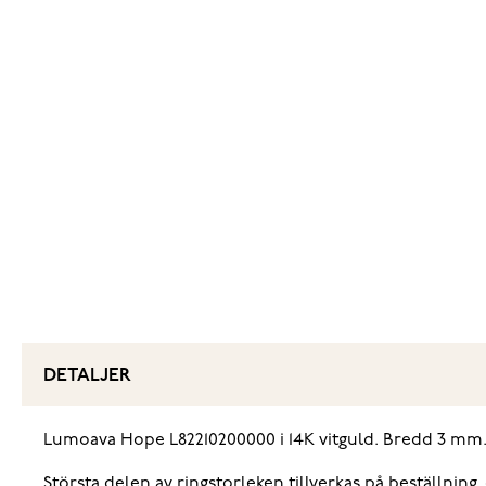
DETALJER
Lumoava Hope L82210200000 i 14K vitguld. Bredd 3 mm
Största delen av ringstorleken tillverkas på beställning