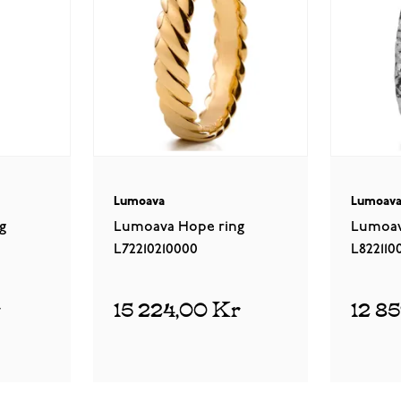
Lumoava
Lumoav
g
Lumoava Hope ring
Lumoav
L72210210000
L822110
r
15 224,00 Kr
12 8