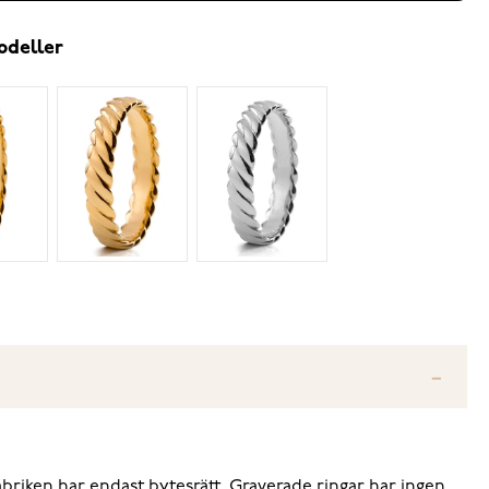
odeller
fabriken har endast bytesrätt. Graverade ringar har ingen