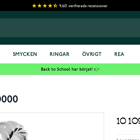
9,613
verifierade recensioner
S
SMYCKEN
RINGAR
ÖVRIGT
REA
Back to School har börjat! 👉
0000
10 1