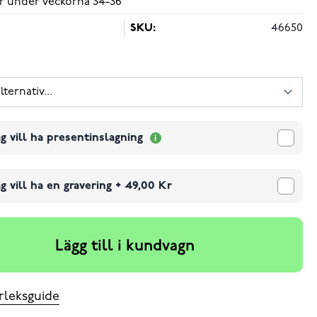
r under veckorna 34-36
SKU:
46650
g vill ha presentinslagning
g vill ha en gravering
+
49,00 Kr
Lägg till i kundvagn
rleksguide