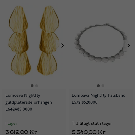
Lumoava Nightfly
Lumoava Nightfly halsband
guldpläterade örhängen
L57218520000
L64248510000
I lager
Tillfälligt slut i lager
3 619,00 Kr
5 540,00 Kr