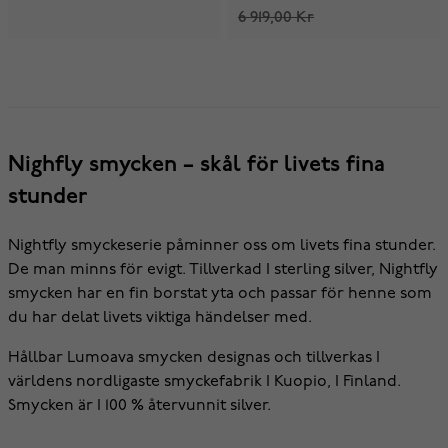
6 919,00 Kr
Nighfly smycken – skål för livets fina
stunder
Nightfly smyckeserie påminner oss om livets fina stunder.
De man minns för evigt. Tillverkad I sterling silver, Nightfly
smycken har en fin borstat yta och passar för henne som
du har delat livets viktiga händelser med.
Hållbar Lumoava smycken designas och tillverkas I
världens nordligaste smyckefabrik I Kuopio, I Finland.
Smycken är I 100 % återvunnit silver.