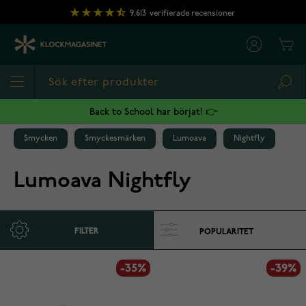
Hoppa till innehållet
9,613
verifierade recensioner
Cart
Sea
Back to School har börjat! 👉
Smycken
Smyckesmärken
Lumoava
Nightfly
Lumoava Nightfly
FILTER
-35%
-39%