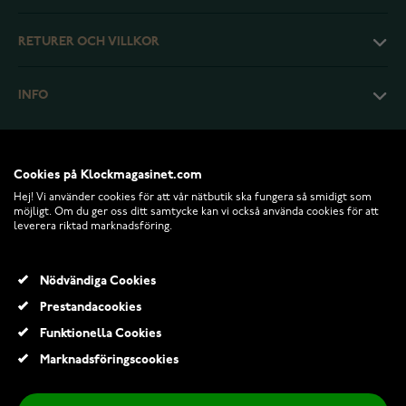
RETURER OCH VILLKOR
INFO
Cookies på Klockmagasinet.com
Hej! Vi använder cookies för att vår nätbutik ska fungera så smidigt som
möjligt. Om du ger oss ditt samtycke kan vi också använda cookies för att
leverera riktad marknadsföring.
Nödvändiga Cookies
Prestandacookies
© 2026 Klockmagasinet.com
Funktionella Cookies
Lumoava Tiara gulguld diamantring L72241430000
Marknadsföringscookies
25 454,00 Kr