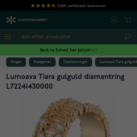
Hoppa till innehållet
9,604
verifierade recensioner
Cart
Sea
Back to School har börjat! 👉
Ringar
Kategorier
Diamantringar
Lumoava Tiara gulguld
Lumoava Tiara gulguld diamantring
L72241430000