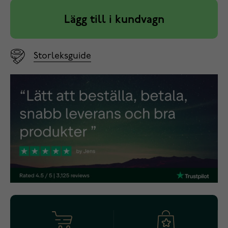
Lägg till i kundvagn
Storleksguide