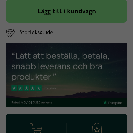
Lägg till i kundvagn
Storleksguide