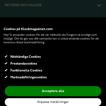
RETURER OCH VILLKOR
INFO
Cookies på Klockmagasinet.com
Hej! Vi använder cookies för att vår nätbutik ska fungera så smidigt som
möjligt. Om du ger oss ditt samtycke kan vi också använda cookies för att
leverera riktad marknadsföring.
Nödvändiga Cookies
Prestandacookies
Funktionella Cookies
© 2026 Klockmagasinet.com
Marknadsföringscookies
Lumoava Tiara vitguld diamantring L82241430000
27 984,00 Kr
Acceptera alla
Anpassa inställningar
Lägg till i kundvagn