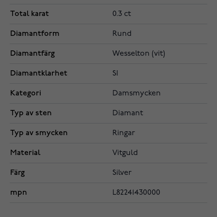
Total karat
0.3 ct
Diamantform
Rund
Diamantfärg
Wesselton (vit)
Diamantklarhet
SI
Kategori
Damsmycken
Typ av sten
Diamant
Typ av smycken
Ringar
Material
Vitguld
Färg
Silver
mpn
L82241430000