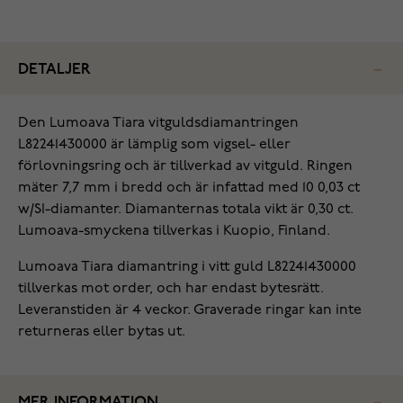
DETALJER
Den Lumoava Tiara vitguldsdiamantringen
L82241430000 är lämplig som vigsel- eller
förlovningsring och är tillverkad av vitguld. Ringen
mäter 7,7 mm i bredd och är infattad med 10 0,03 ct
w/SI-diamanter. Diamanternas totala vikt är 0,30 ct.
Lumoava-smyckena tillverkas i Kuopio, Finland.
Lumoava Tiara diamantring i vitt guld L82241430000
tillverkas mot order, och har endast bytesrätt.
Leveranstiden är 4 veckor. Graverade ringar kan inte
returneras eller bytas ut.
MER INFORMATION