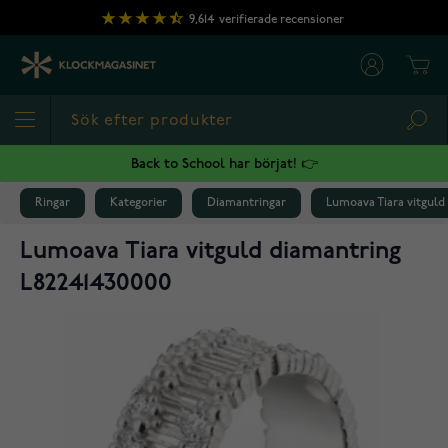
Hoppa till innehållet
9,614
verifierade recensioner
Cart
Sea
Back to School har börjat! 👉
Ringar
Kategorier
Diamantringar
Lumoava Tiara vitguld
Lumoava Tiara vitguld diamantring
L82241430000