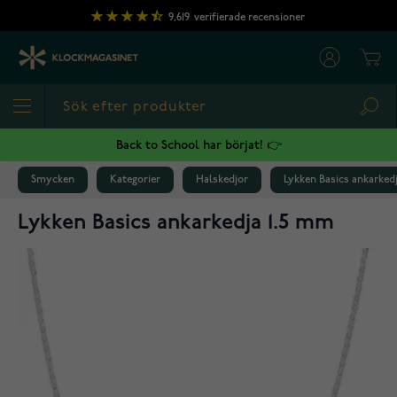
Hoppa till innehållet
9,619
verifierade recensioner
Cart
Sea
Back to School har börjat! 👉
Smycken
Kategorier
Halskedjor
Lykken Basics ankarked
Lykken Basics ankarkedja 1.5 mm