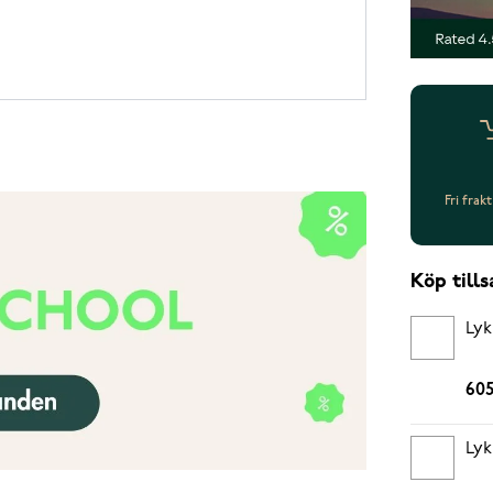
Fri frak
Köp til
Lyk
605
Lyk