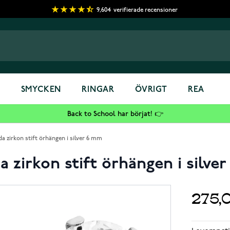
9,604
verifierade recensioner
S
SMYCKEN
RINGAR
ÖVRIGT
REA
Back to School har börjat! 👉
 zirkon stift örhängen i silver 6 mm
 zirkon stift örhängen i silve
275,