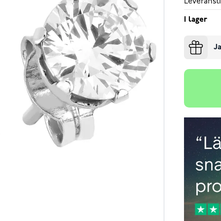
Leveransti
I lager
Ja