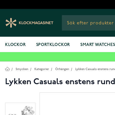
Hoppa till innehållet
KLOCKOR
SPORTKLOCKOR
SMART WATCHE
/
Smycken
/
Kategorier
/
Örhängen
/
Lykken Casuals enstens runda
Lykken Casuals enstens runda