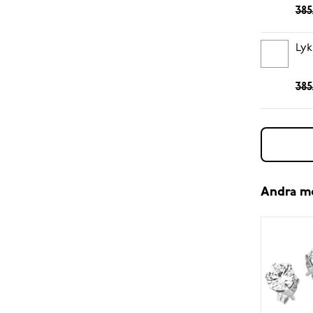
385
Lyk
385
Andra m