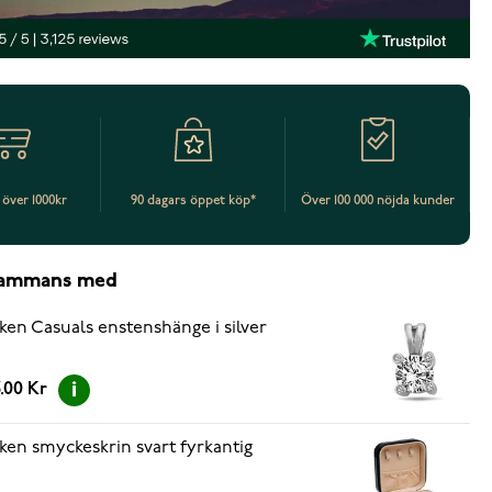
t över 1000kr
90 dagars öppet köp*
Över 100 000 nöjda kunder
lsammans med
ken Casuals enstenshänge i silver
.00 Kr
ken smyckeskrin svart fyrkantig