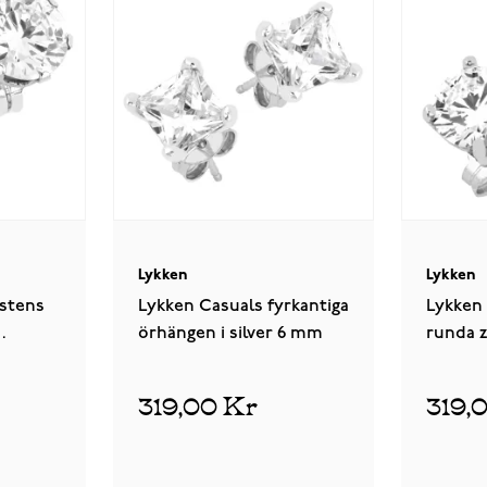
Lykken
Lykken
stens
Lykken Casuals fyrkantiga
Lykken 
örhängen i silver 6 mm
runda z
 4 mm
örhänge
319,00 Kr
319,