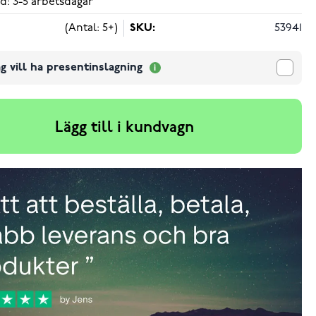
d: 3-5 arbetsdagar
(Antal: 5+)
SKU:
53941
g vill ha presentinslagning
Lägg till i kundvagn