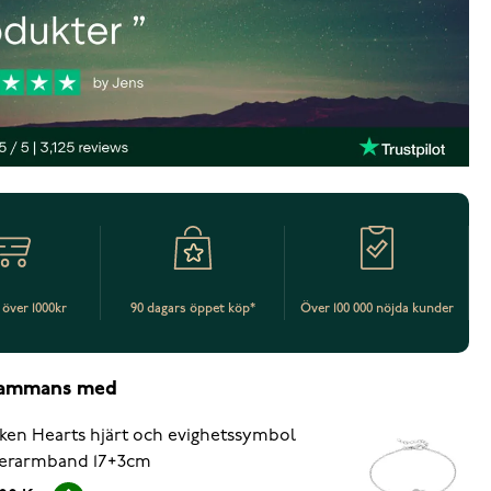
t över 1000kr
90 dagars öppet köp*
Över 100 000 nöjda kunder
lsammans med
ken Hearts hjärt och evighetssymbol
verarmband 17+3cm