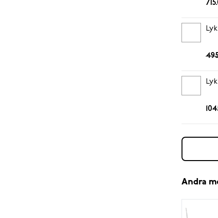
715
Lyk
495
Lyk
104
Andra m