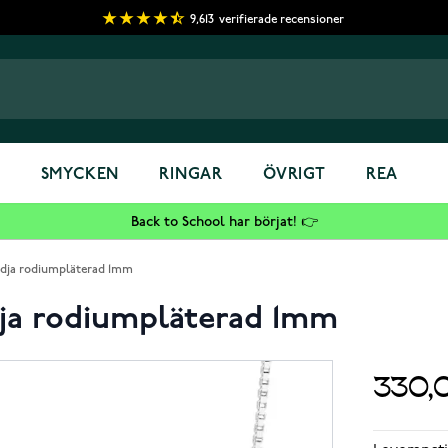
9,613
verifierade recensioner
S
SMYCKEN
RINGAR
ÖVRIGT
REA
Back to School har börjat! 👉
kedja rodiumpläterad 1mm
dja rodiumpläterad 1mm
330,