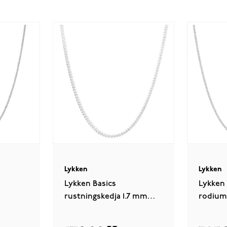
Lykken
Lykken
Lykken Basics
Lykken 
rustningskedja 1.7 mm
rodium
ver 1.4
rodiumpläterad silver