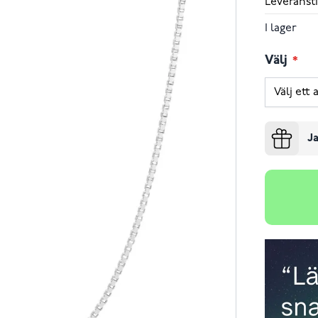
Leveransti
I lager
Välj
Ja