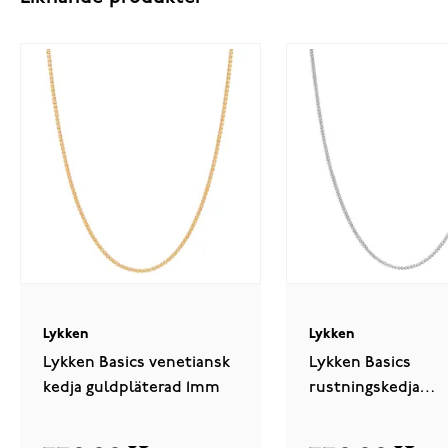
Lykken
Lykken
Lykken Basics venetiansk
Lykken Basics
kedja guldpläterad 1mm
rustningskedja
rodiumpläterad sil
mm