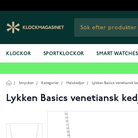
Hoppa till innehållet
KLOCKOR
SPORTKLOCKOR
SMART WATCHE
/
Smycken
/
Kategorier
/
Halskedjor
/
Lykken Basics venetiansk 
Lykken Basics venetiansk ke