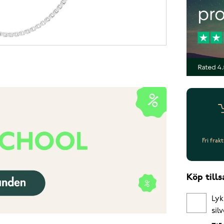
Fri frak
Köp til
Lyk
sil