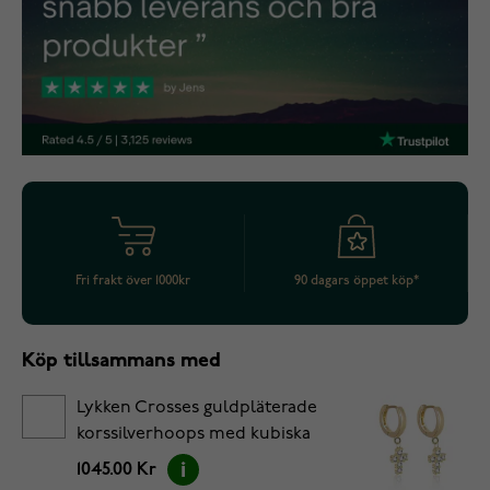
Fri frakt över 1000kr
90 dagars öppet köp*
Köp tillsammans med
Lykken Crosses guldpläterade
korssilverhoops med kubiska
zirkonia
1045.00 Kr