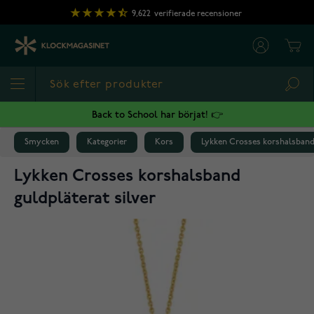
Hoppa till innehållet
9,622
verifierade recensioner
Cart
Sea
Back to School har börjat! 👉
Smycken
Kategorier
Kors
Lykken Crosses korshalsband 
Lykken Crosses korshalsband
guldpläterat silver