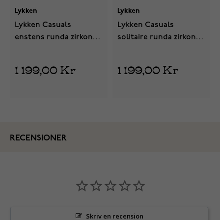
Lykken
Lykken
Lykken Casuals
Lykken Casuals
enstens runda zirkon
solitaire runda zirkon
stift örhängen i gulguld
stift örhängen i vitguld
6 mm
6 mm
1 199,00 Kr
1 199,00 Kr
RECENSIONER
Skriv en recension