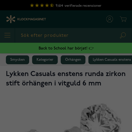
Hoppa till innehållet
9,614
verifierade recensioner
Cart
Sea
Back to School har börjat! 👉
Smycken
Kategorier
Örhängen
Lykken Casuals enstens 
Lykken Casuals enstens runda zirkon
stift örhängen i vitguld 6 mm