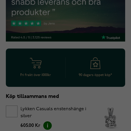
Fri frakt över 1000kr
90 dagars öppet köp*
Köp tillsammans med
Lykken Casuals enstenshänge i
silver
605.00 Kr