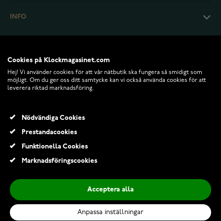
INFO
Cookies på Klockmagasinet.com
Hej! Vi använder cookies för att vår nätbutik ska fungera så smidigt som
möjligt. Om du ger oss ditt samtycke kan vi också använda cookies för att
leverera riktad marknadsföring.
Nödvändiga Cookies
Prestandacookies
© 2026 Klockmagasinet.com
Funktionella Cookies
Lykken Pearls pärlberlock silver trippel LYS25071
Marknadsföringscookies
935,00 Kr
Acceptera alla
Lägg till i kundvagn
Anpassa inställningar