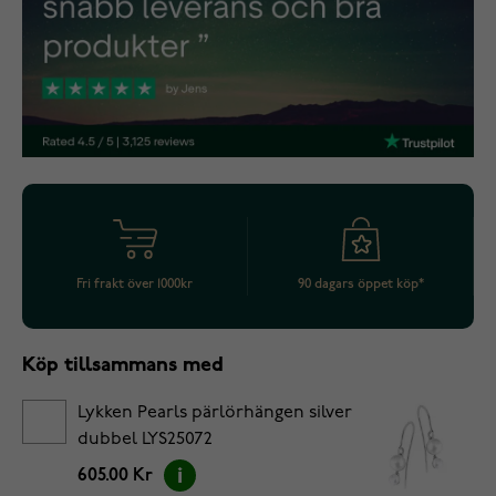
Fri frakt över 1000kr
90 dagars öppet köp*
Köp tillsammans med
Lykken Pearls pärlörhängen silver
dubbel LYS25072
605.00 Kr