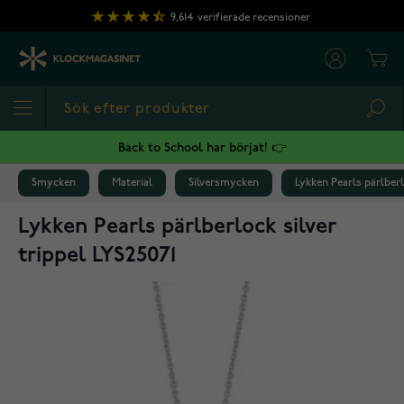
Hoppa till innehållet
9,614
verifierade recensioner
Cart
Sea
Back to School har börjat! 👉
Smycken
Material
Silversmycken
Lykken Pearls pärlberl
Lykken Pearls pärlberlock silver
trippel LYS25071