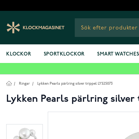
Hoppa till innehållet
KLOCKOR
SPORTKLOCKOR
SMART WATCHE
/
Ringar
/
Lykken Pearls pärlring silver trippel LYS25073
Lykken Pearls pärlring silver