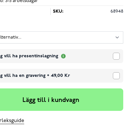
d: 3-5 arbetsdagar
SKU:
68948
g vill ha presentinslagning
g vill ha en gravering
+
49,00 Kr
Lägg till i kundvagn
rleksguide