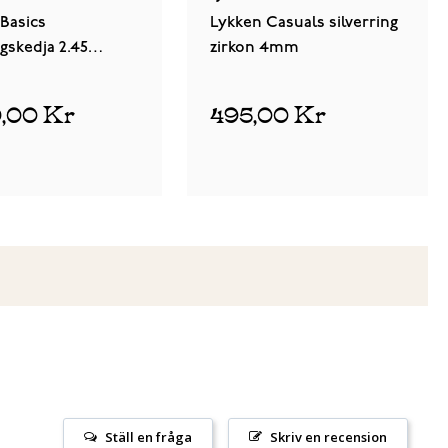
Basics
Lykken Casuals silverring
gskedja 2.45
zirkon 4mm
läterad silver
9,00 Kr
495,00 Kr
Ställ en fråga
Skriv en recension