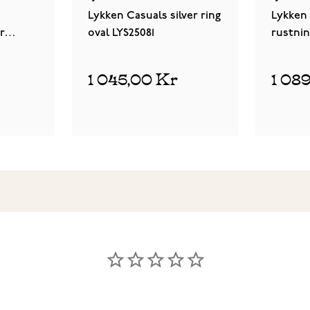
Lykken Casuals silver ring
Lykken 
r
oval LYS25081
rustnin
rodiump
1 045,00 Kr
1 08