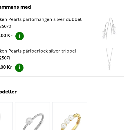
lsammans med
ken Pearls pärlörhängen silver dubbel
25072
.00 Kr
ken Pearls pärlberlock silver trippel
25071
.00 Kr
odeller