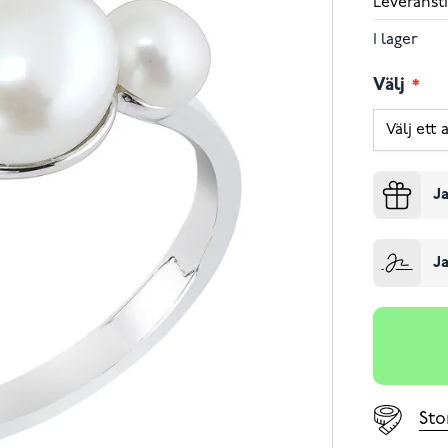
Leveransti
I lager
Välj
Ja
Ja
Sto