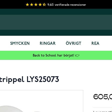
9,613
verifierade recensioner
S
SMYCKEN
RINGAR
ÖVRIGT
REA
Back to School har börjat! 👉
 trippel LYS25073
605,