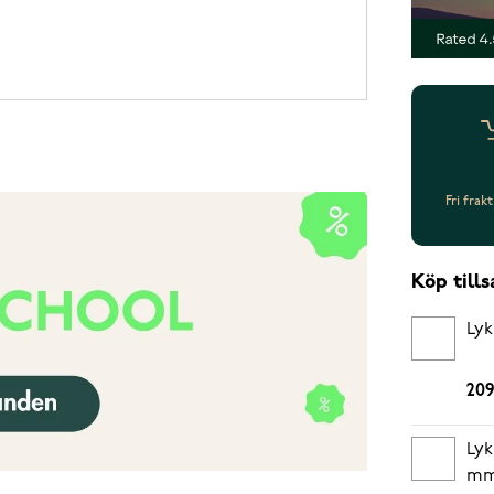
Fri frak
Köp til
Lyk
209
Lyk
mm 