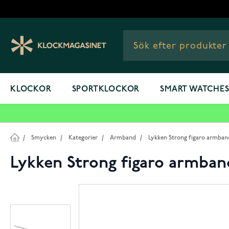
Hoppa till innehållet
KLOCKOR
SPORTKLOCKOR
SMART WATCHE
/
Smycken
/
Kategorier
/
Armband
/
Lykken Strong figaro armband
Lykken Strong figaro armband