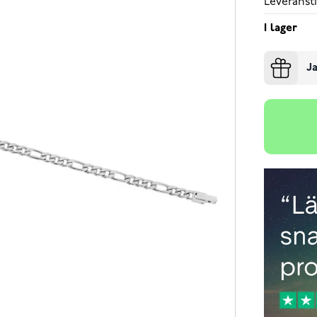
Leveransti
I lager
Ja