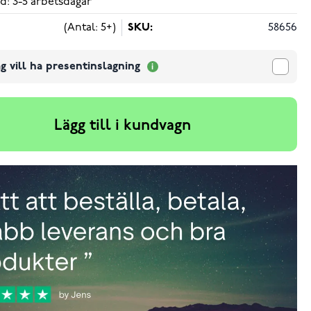
d: 3-5 arbetsdagar
(Antal: 5+)
SKU:
58656
g vill ha presentinslagning
Lägg till i kundvagn