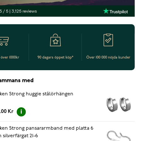
t över 1000kr
90 dagars öppet köp*
Över 100 000 nöjda kunder
lsammans med
ken Strong huggie stålörhängen
.00 Kr
ken Strong pansararmband med platta 6
silverfärgat 21-6