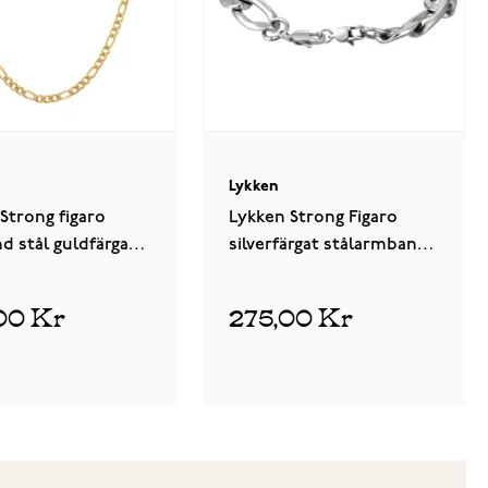
Lykken
Strong figaro
Lykken Strong Figaro
d stål guldfärgat
silverfärgat stålarmband
21 cm
00 Kr
275,00 Kr