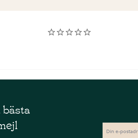
å bästa
mejl