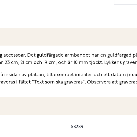
gg accessoar. Det guldfärgade armbandet har en guldfärgad pl
der, 23 cm, 21 cm och 19 cm, och är 10 mm tjockt. Lykkens grav
 insidan av plattan, till exempel initialer och ett datum (max
eras i fältet "Text som ska graveras". Observera att gravera
58289