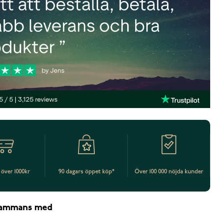
t över 1000kr
90 dagars öppet köp*
Över 100 000 nöjda kunder
lsammans med