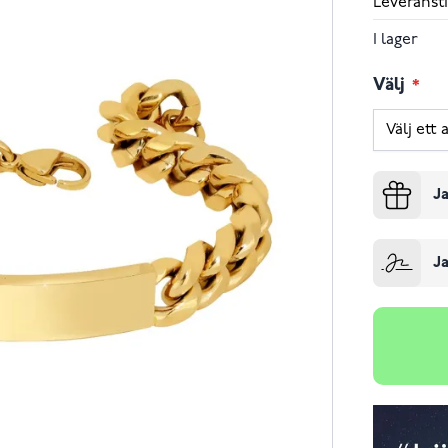
Leveransti
I lager
Välj
Ja
Ja