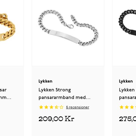
Lykken
Lykken
sar
Lykken Strong
Lykken
 mm
pansararmband med
pansar
platta 6 mm silverfärgat
platta 
6
recensioner
209,00 Kr
275,