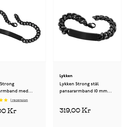
Lykken
 Strong
Lykken Strong stål
armband med
pansararmband 10 mm
6 mm svart
med platta mattsvart
1
recension
319,00 Kr
00 Kr