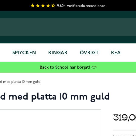
9,604
verifierade recensioner
S
SMYCKEN
RINGAR
ÖVRIGT
REA
Back to School har börjat! 👉
d med platta 10 mm guld
d med platta 10 mm guld
319,