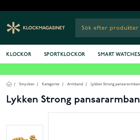
Hoppa till innehållet
KLOCKOR
SPORTKLOCKOR
SMART WATCHE
/
Smycken
/
Kategorier
/
Armband
/
Lykken Strong pansararmban
Lykken Strong pansararmban