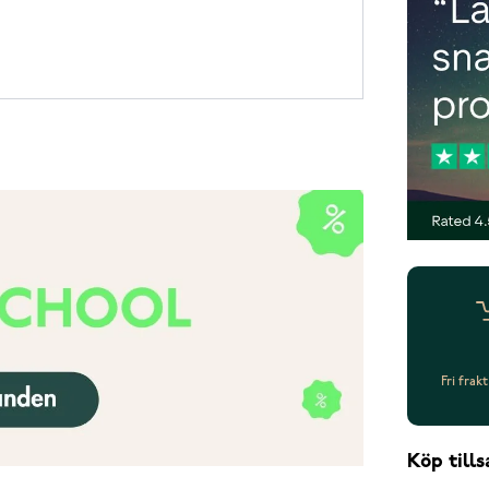
Fri frak
Köp til