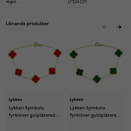
mpn
LYS24229
Liknande produkter
Lykken
Lykken
Lykken Symbols
Lykken Symbols
fyrklöver gulpläterad
fyrklöver guldpläterade
röd silverarmband
grön silverarmband
17+3cm
17+3cm