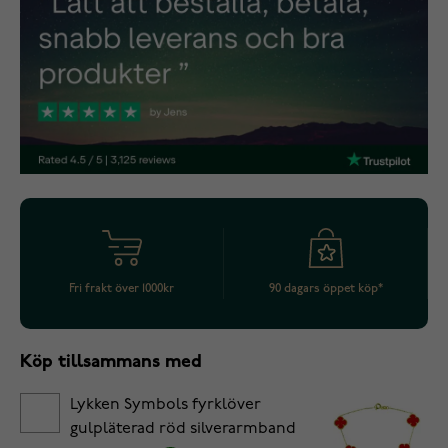
Fri frakt över 1000kr
90 dagars öppet köp*
Köp tillsammans med
Lykken Symbols fyrklöver
gulpläterad röd silverarmband