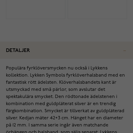
DETALJER
Populära fyrklöversmycken nu också i Lykkens
kollektion. Lykken Symbols fyrklöverhalsband med en
fantastisk rött ädelsten. Klöverhalsbandets kant är
utsmyckad med små pärlor, som avslutar det
spektakulära smycket. Den rödtonade ädelstenen i
kombination med guldpläterat silver är en trendig
färgkombination. Smycket är tillverkat av guldpläterad
silver. Kedjan mäter 42+3 cm. Hänget har en diameter
på 12 mm. I samma serie ingår även matchande
örhängen och halsband, som säljs separat. Lykkens