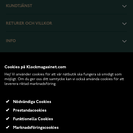
KUNDTJÄNST
RETURER OCH VILLKOR
INFO
Cookies på Klockmagasinet.com
Hej! Vi använder cookies för att vår nätbutik ska fungera så smidigt som
möjligt. Om du ger oss ditt samtycke kan vi också använda cookies för att
leverera riktad marknadsföring.
Nödvändiga Cookies
Prestandacookies
© 2026 Klockmagasinet.com
Funktionella Cookies
Lykken Symbols fyrklöver gulpläterad röd silverhalsband 42+3cm
Marknadsföringscookies
1 265,00 Kr