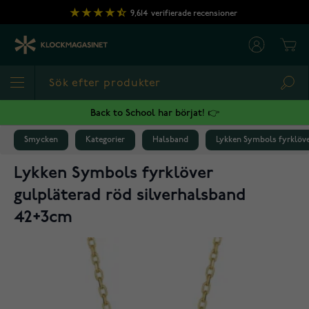
Hoppa till innehållet
9,614
verifierade recensioner
Cart
Sea
Back to School har börjat! 👉
Smycken
Kategorier
Halsband
Lykken Symbols fyrklöve
Lykken Symbols fyrklöver
gulpläterad röd silverhalsband
42+3cm