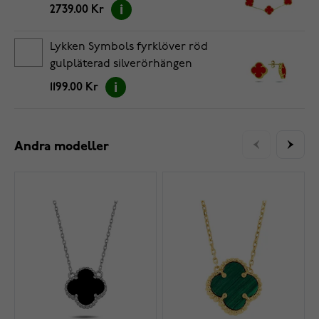
17+3cm
2739.00 Kr
Lykken Symbols fyrklöver röd
gulpläterad silverörhängen
1199.00 Kr
Andra modeller