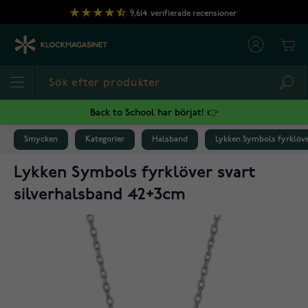
Hoppa till innehållet
9,614
verifierade recensioner
Cart
Sea
Back to School har börjat! 👉
Smycken
Kategorier
Halsband
Lykken Symbols fyrklöve
Lykken Symbols fyrklöver svart
silverhalsband 42+3cm