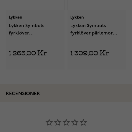
Lykken
Lykken
Lykken Symbols
Lykken Symbols
fyrklöver
fyrklöver pärlemor
pärlemorsilverhalsband
silverörhängen
42+3cm
1 265,00 Kr
1 309,00 Kr
RECENSIONER