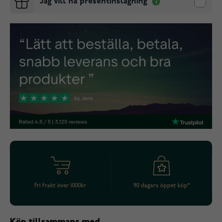
Jag vill ha presentinslagning
Fri frakt över 1000kr
90 dagars öppet köp*