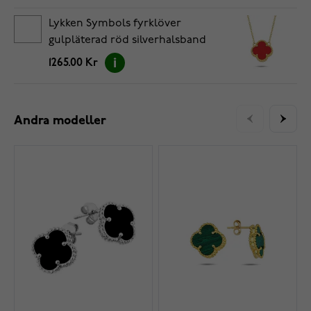
Lykken Symbols fyrklöver
gulpläterad röd silverhalsband
42+3cm
1265.00 Kr
Andra modeller