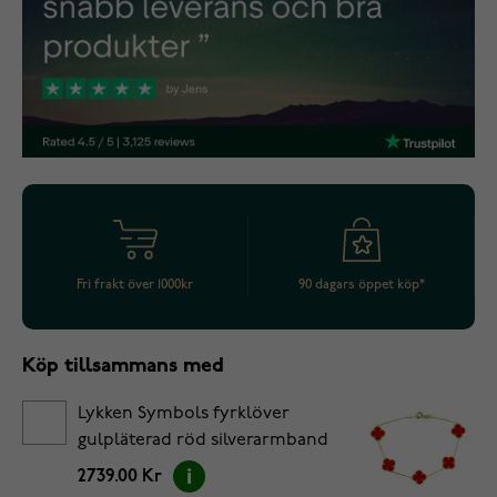
Fri frakt över 1000kr
90 dagars öppet köp*
Köp tillsammans med
Lykken Symbols fyrklöver
gulpläterad röd silverarmband
17+3cm
2739.00 Kr