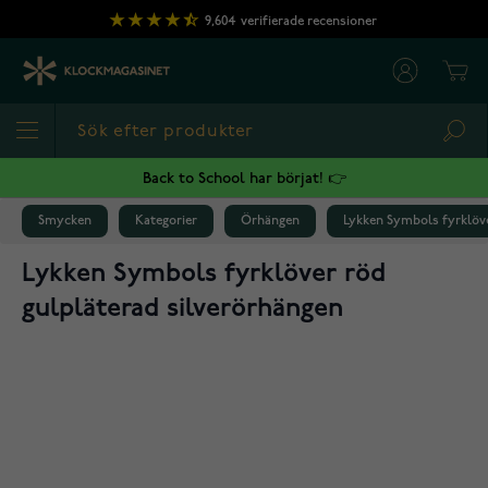
Hoppa till innehållet
9,604
verifierade recensioner
Cart
Sea
Back to School har börjat! 👉
Smycken
Kategorier
Örhängen
Lykken Symbols fyrklöve
Lykken Symbols fyrklöver röd
gulpläterad silverörhängen