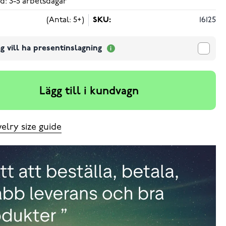
d: 3-5 arbetsdagar
(Antal: 5+)
SKU:
16125
g vill ha presentinslagning
Lägg till i kundvagn
elry size guide