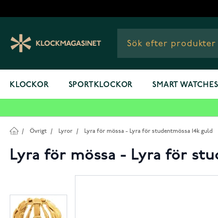
Hoppa till innehållet
KLOCKOR
SPORTKLOCKOR
SMART WATCHE
/
Övrigt
/
Lyror
/
Lyra för mössa - Lyra för studentmössa 14k guld
Lyra för mössa - Lyra för st