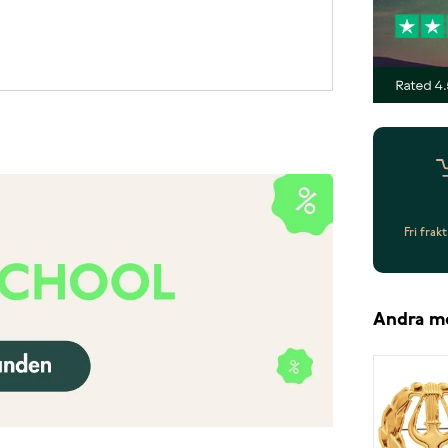
Fri frak
Andra m