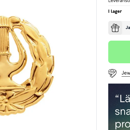
Leveransti
I lager
Ja
Jew