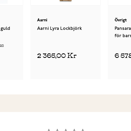
Aarni
Övrigt
 guld
Aarni Lyra Lockbjörk
Pansar
för bar
on
2 365,00 Kr
6 57