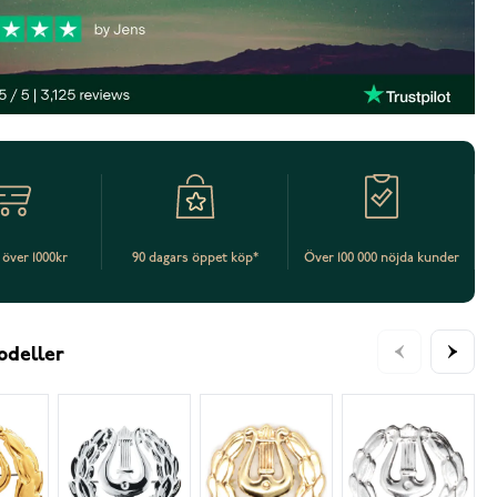
t över 1000kr
90 dagars öppet köp*
Över 100 000 nöjda kunder
odeller