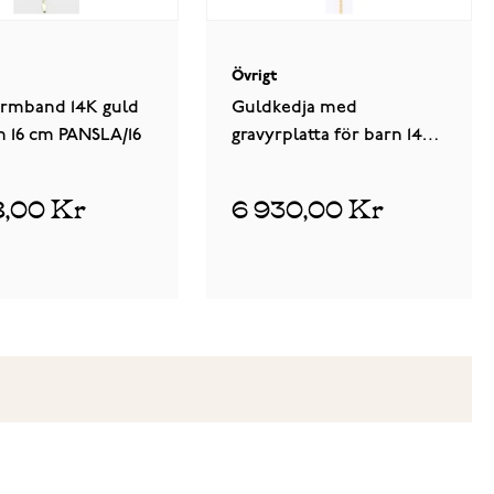
Övrigt
armband 14K guld
Guldkedja med
n 16 cm PANSLA/16
gravyrplatta för barn 14k
guld 16cm L1/14-16
8,00 Kr
6 930,00 Kr