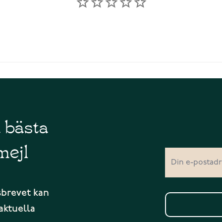
å bästa
mejl
sbrevet kan
aktuella