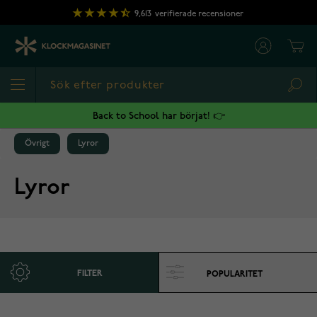
Hoppa till innehållet
9,613
verifierade recensioner
Cart
Sea
Back to School har börjat! 👉
Övrigt
Lyror
Lyror
FILTER