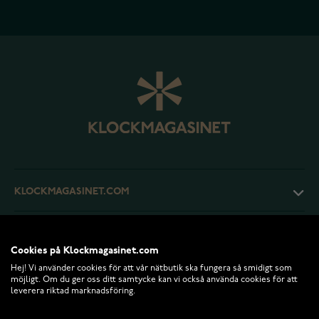
KLOCKMAGASINET.COM
KUNDTJÄNST
Cookies på Klockmagasinet.com
Hej! Vi använder cookies för att vår nätbutik ska fungera så smidigt som
RETURER OCH VILLKOR
möjligt. Om du ger oss ditt samtycke kan vi också använda cookies för att
leverera riktad marknadsföring.
INFO