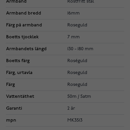
Armband
Rostfritt stål
Armband bredd
16mm
Färg på armband
Roseguld
Boetts tjocklek
7 mm
Armbandets längd
130 - 180 mm
Boetts färg
Roséguld
Färg, urtavla
Roseguld
Färg
Roseguld
Vattentäthet
50m / 5atm
Garanti
2 år
mpn
MK3513