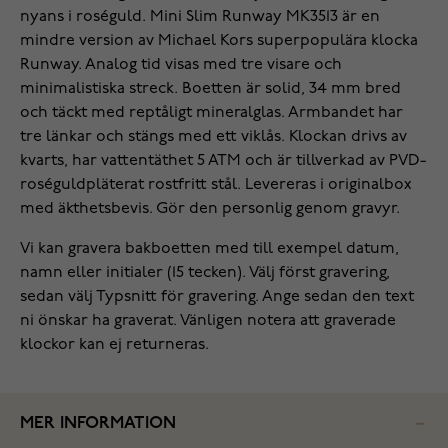
nyans i roséguld. Mini Slim Runway MK3513 är en
mindre version av Michael Kors superpopulära klocka
Runway. Analog tid visas med tre visare och
minimalistiska streck. Boetten är solid, 34 mm bred
och täckt med reptåligt mineralglas. Armbandet har
tre länkar och stängs med ett viklås. Klockan drivs av
kvarts, har vattentäthet 5 ATM och är tillverkad av PVD-
roséguldpläterat rostfritt stål. Levereras i originalbox
med äkthetsbevis. Gör den personlig genom gravyr.
Vi kan gravera bakboetten med till exempel datum,
namn eller initialer (15 tecken). Välj först gravering,
sedan välj Typsnitt för gravering. Ange sedan den text
ni önskar ha graverat. Vänligen notera att graverade
klockor kan ej returneras.
MER INFORMATION