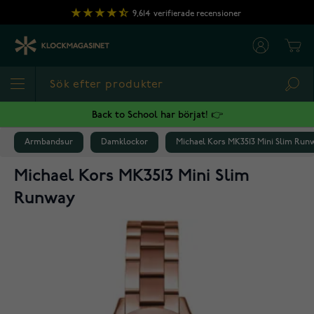
Hoppa till innehållet
9,614
verifierade recensioner
Cart
Sea
Back to School har börjat! 👉
Armbandsur
Damklockor
Michael Kors MK3513 Mini Slim Run
Michael Kors MK3513 Mini Slim
Runway