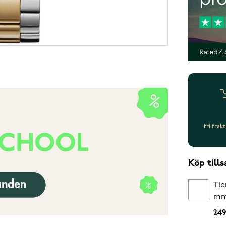
Fri frak
Köp til
Tie
m
249