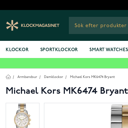
Hoppa till innehållet
KLOCKOR
SPORTKLOCKOR
SMART WATCHE
/
Armbandsur
/
Damklockor
/
Michael Kors MK6474 Bryant
Michael Kors MK6474 Bryant