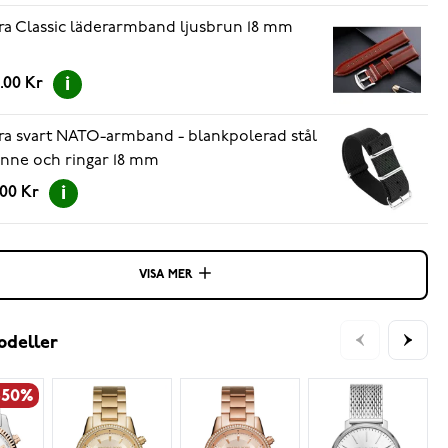
ra Classic läderarmband ljusbrun 18 mm
.00 Kr
ra svart NATO-armband - blankpolerad stål
nne och ringar 18 mm
.00 Kr
VISA MER
odeller
-50%