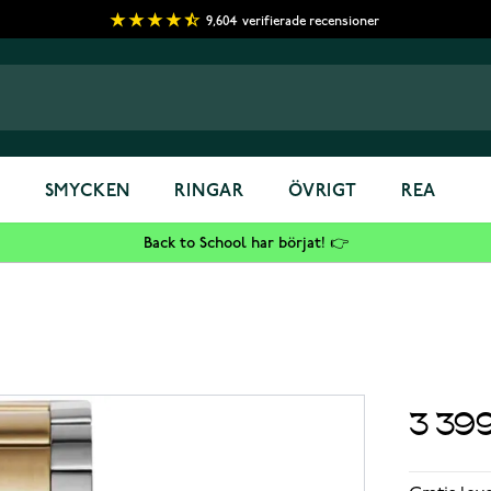
9,604
verifierade recensioner
S
SMYCKEN
RINGAR
ÖVRIGT
REA
Back to School har börjat! 👉
3 39