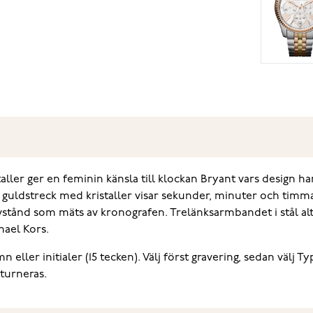
ler ger en feminin känsla till klockan Bryant vars design har
h guldstreck med kristaller visar sekunder, minuter och timma
tånd som mäts av kronografen. Trelänksarmbandet i stål alte
hael Kors.
ller initialer (15 tecken). Välj först gravering, sedan välj T
eturneras.