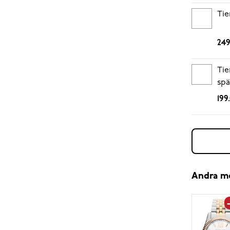
Tie
249
Tie
spä
199
Andra m