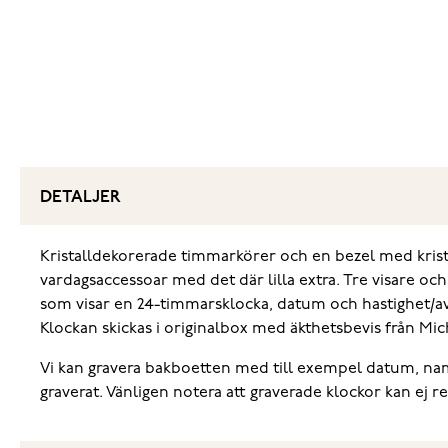
DETALJER
Kristalldekorerade timmarkörer och en bezel med kristal
vardagsaccessoar med det där lilla extra. Tre visare oc
som visar en 24-timmarsklocka, datum och hastighet/avs
Klockan skickas i originalbox med äkthetsbevis från Mic
Vi kan gravera bakboetten med till exempel datum, namn e
graverat. Vänligen notera att graverade klockor kan ej r