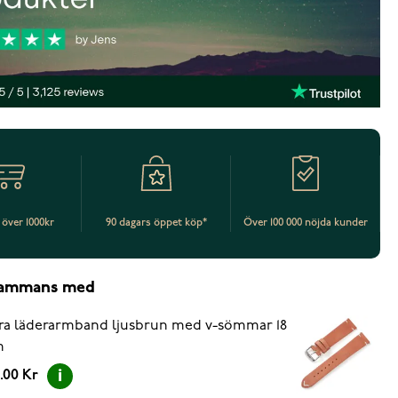
t över 1000kr
90 dagars öppet köp*
Över 100 000 nöjda kunder
lsammans med
ra läderarmband ljusbrun med v-sömmar 18
m
.00 Kr