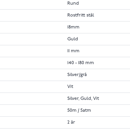
Rund
Rostfritt stål
18mm
Guld
11 mm
140 - 180 mm
Silver/grå
Vit
Silver, Guld, Vit
50m / 5atm
2 år