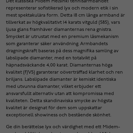
Det klassiska Midem Helsinki tennisarmbandet
representerar sofistikerad lyx och modern etik i sin
mest spektakulära form. Detta 18 cm långa armband är
tillverkat av högkvalitativt 14 karats vitguld (585), vars
ljusa glans framhäver diamanternas rena gnistra.
Smycket är utrustat med en premium låsmekanism
som garanterar säker användning. Armbandets
dragningskraft baseras på dess magnifika samling av
labslipade diamanter, med en totalvikt på
häpnadsväckande 4,00 karat. Diamanternas höga
kvalitet (F/VS) garanterar oöverträffad klarhet och ren
briljans. Labslipade diamanter är kemiskt identiska
med utvunna diamanter, vilket erbjuder ett
ansvarsfullt alternativ utan att kompromissa med
kvaliteten. Detta skandinaviska smycke av högsta
kvalitet är designat för dem som uppskattar
exceptionell showiness och bestående skönhet.
Ge din berättelse lyx och värdighet med ett Midem-