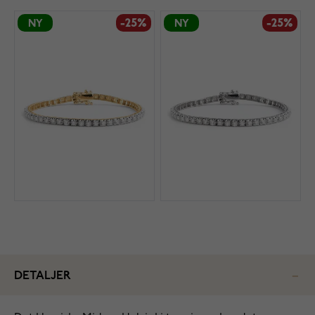
-25%
-25%
NY
NY
DETALJER