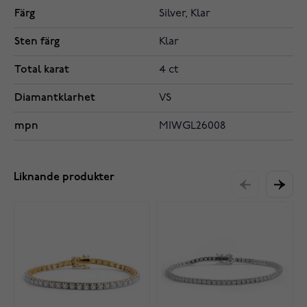
Färg
Silver, Klar
Sten färg
Klar
Total karat
4 ct
Diamantklarhet
VS
mpn
MIWGL26008
Liknande produkter