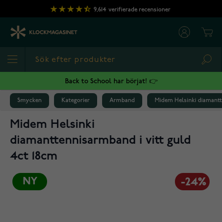
Hoppa till innehållet
9,614
verifierade recensioner
Cart
Sea
Back to School har börjat! 👉
Smycken
Kategorier
Armband
Midem Helsinki diamantt
Midem Helsinki
diamanttennisarmband i vitt guld
4ct 18cm
NY
-24%