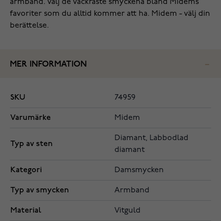
armband. Välj de vackraste smyckena bland Midems
favoriter som du alltid kommer att ha. Midem - välj din
berättelse.
MER INFORMATION
SKU
74959
Varumärke
Midem
Diamant, Labbodlad
Typ av sten
diamant
Kategori
Damsmycken
Typ av smycken
Armband
Material
Vitguld