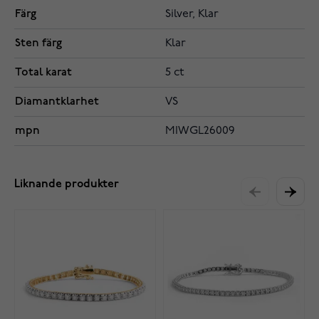
Färg
Silver, Klar
Sten färg
Klar
Total karat
5 ct
Diamantklarhet
VS
mpn
MIWGL26009
Liknande produkter