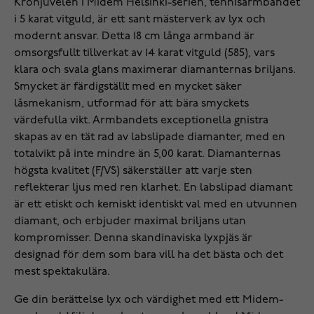
Kronjuvelen i Midem Helsinki-serien, tennisarmbandet
i 5 karat vitguld, är ett sant mästerverk av lyx och
modernt ansvar. Detta 18 cm långa armband är
omsorgsfullt tillverkat av 14 karat vitguld (585), vars
klara och svala glans maximerar diamanternas briljans.
Smycket är färdigställt med en mycket säker
låsmekanism, utformad för att bära smyckets
värdefulla vikt. Armbandets exceptionella gnistra
skapas av en tät rad av labslipade diamanter, med en
totalvikt på inte mindre än 5,00 karat. Diamanternas
högsta kvalitet (F/VS) säkerställer att varje sten
reflekterar ljus med ren klarhet. En labslipad diamant
är ett etiskt och kemiskt identiskt val med en utvunnen
diamant, och erbjuder maximal briljans utan
kompromisser. Denna skandinaviska lyxpjäs är
designad för dem som bara vill ha det bästa och det
mest spektakulära.
Ge din berättelse lyx och värdighet med ett Midem-