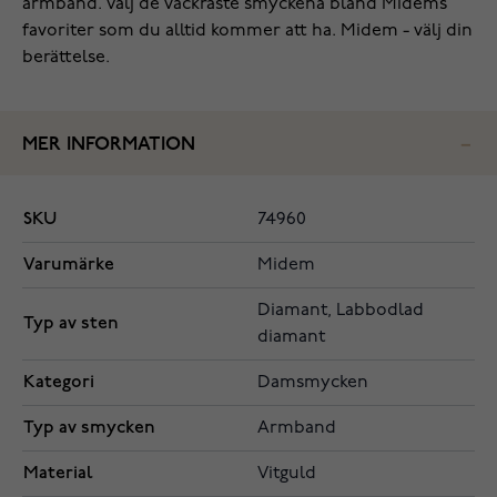
armband. Välj de vackraste smyckena bland Midems
favoriter som du alltid kommer att ha. Midem - välj din
berättelse.
MER INFORMATION
SKU
74960
Varumärke
Midem
Diamant, Labbodlad
Typ av sten
diamant
Kategori
Damsmycken
Typ av smycken
Armband
Material
Vitguld