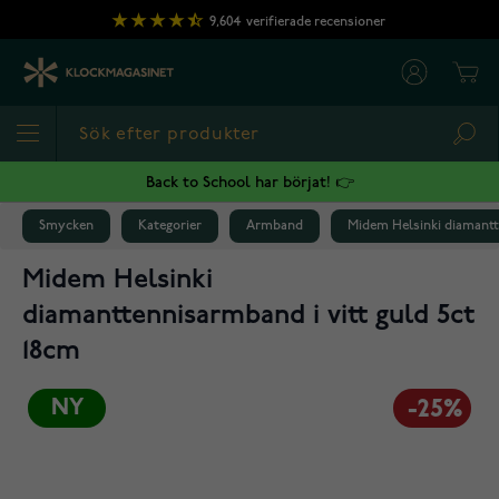
Hoppa till innehållet
9,604
verifierade recensioner
Cart
Sea
Back to School har börjat! 👉
Smycken
Kategorier
Armband
Midem Helsinki diamantte
Midem Helsinki
diamanttennisarmband i vitt guld 5ct
18cm
NY
-25%