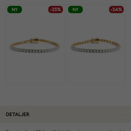
-25%
-24%
NY
NY
DETALJER