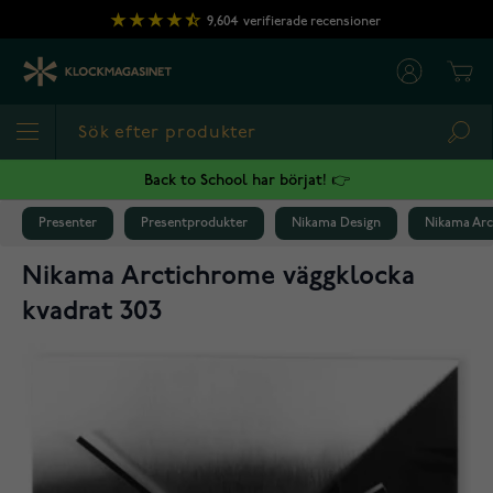
Hoppa till innehållet
9,604
verifierade recensioner
Cart
Sea
Back to School har börjat! 👉
Presenter
Presentprodukter
Nikama Design
Nikama Arc
Nikama Arctichrome väggklocka
kvadrat 303