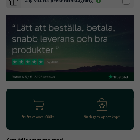
Jag vill ha presentinslagning
Fri frakt över 1000kr
90 dagars öppet köp*