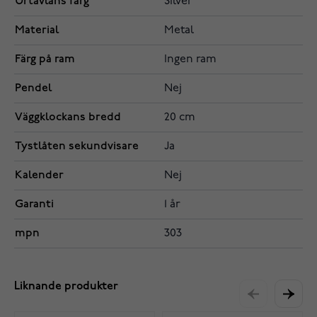
Urtavlans färg
Silver
Material
Metal
Färg på ram
Ingen ram
Pendel
Nej
Väggklockans bredd
20 cm
Tystlåten sekundvisare
Ja
Kalender
Nej
Garanti
1 år
mpn
303
Liknande produkter