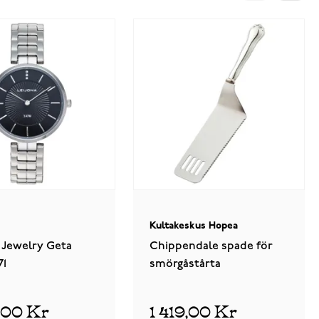
Kultakeskus Hopea
 Jewelry Geta
Chippendale spade för
71
smörgåstårta
0,00 Kr
1 419,00 Kr