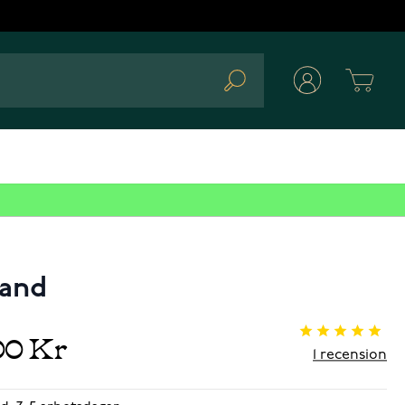
Cart
Search
band
00 Kr
1
recension