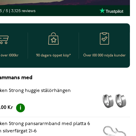
t över 1000kr
90 dagars öppet köp*
Över 100 000 nöjda kunder
lsammans med
ken Strong huggie stålörhängen
.00 Kr
ken Strong pansararmband med platta 6
silverfärgat 21-6