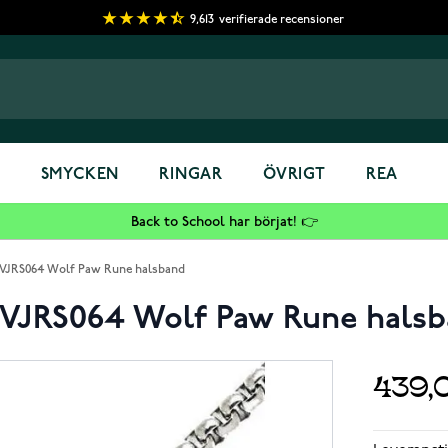
9,613
verifierade recensioner
S
SMYCKEN
RINGAR
ÖVRIGT
REA
Back to School har börjat! 👉
NVJRS064 Wolf Paw Rune halsband
NVJRS064 Wolf Paw Rune hals
439,