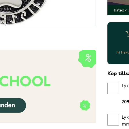
Fri frak
Köp til
Lyk
209
Lyk
mm 