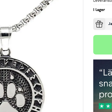
Leveransti
I lager
Ja