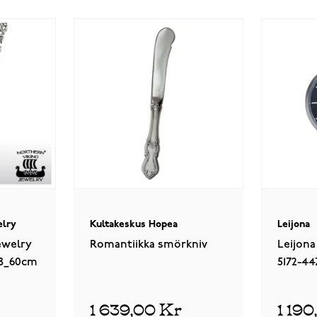
elry
Kultakeskus Hopea
Leijona
ewelry
Romantiikka smörkniv
Leijona
68_60cm
5172-44
1 639,00 Kr
1 19