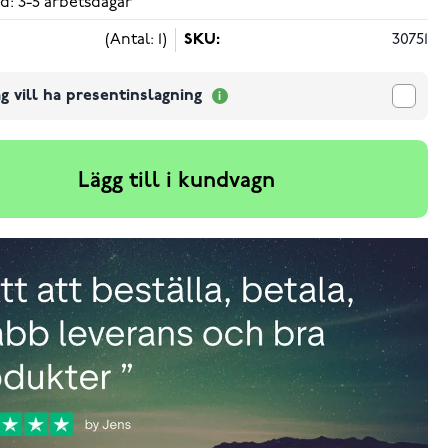
d: 3-5 arbetsdagar
(Antal: 1)
SKU:
30751
g vill ha presentinslagning
Lägg till i kundvagn