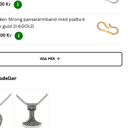
.00 Kr
ken Strong pansararmband med platta 6
 guld 21-6GOLD
.00 Kr
VISA MER
odeller