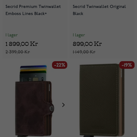
Secrid Premium Twinwallet
Secrid Twinwallet Original
Emboss Lines Black+
Black
I lager
I lager
1 899,00 Kr
899,00 Kr
2 399,00 Kr
1 149,00 Kr
-22%
-19%
-19%