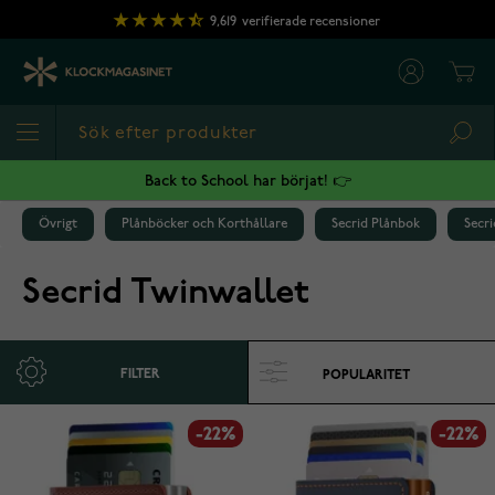
Hoppa till innehållet
9,619
verifierade recensioner
Cart
Sea
Back to School har börjat! 👉
Övrigt
Plånböcker och Korthållare
Secrid Plånbok
Secr
Secrid Twinwallet
FILTER
-22%
-22%