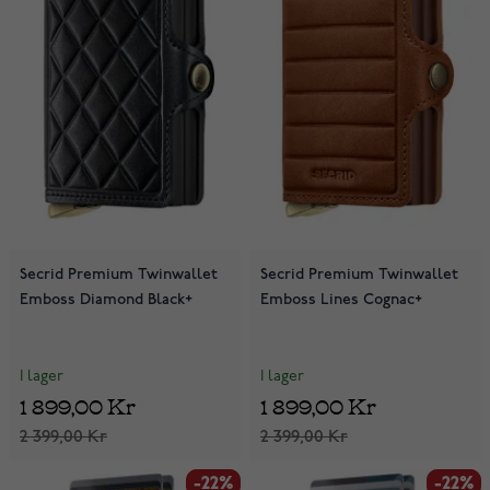
Secrid Premium Twinwallet
Secrid Premium Twinwallet
Emboss Diamond Black+
Emboss Lines Cognac+
I lager
I lager
1 899,00 Kr
1 899,00 Kr
2 399,00 Kr
2 399,00 Kr
-22%
-22%
-22%
-22%