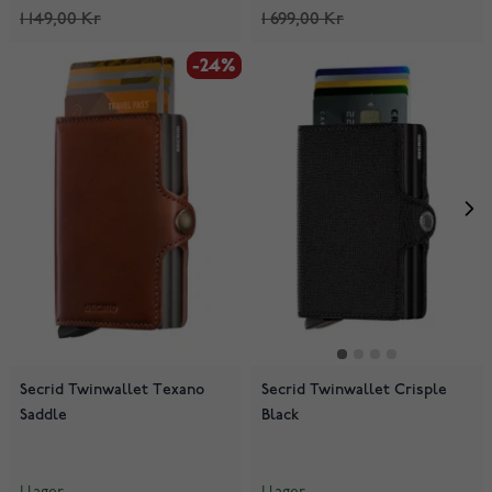
1 149,00 Kr
1 699,00 Kr
-24%
-24%
Secrid Twinwallet Texano
Secrid Twinwallet Crisple
Saddle
Black