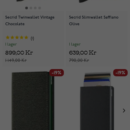
Secrid Twinwallet Vintage
Secrid Slimwallet Saffiano
Chocolate
Olive
1
I lager
I lager
639,00 Kr
899,00 Kr
790,00 Kr
1 149,00 Kr
-19%
-19%
-19%