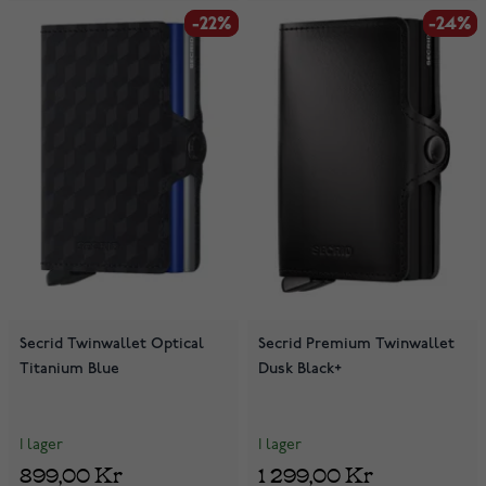
-22%
-22%
-24%
-24%
Secrid Twinwallet Optical
Secrid Premium Twinwallet
Titanium Blue
Dusk Black+
I lager
I lager
899,00 Kr
1 299,00 Kr