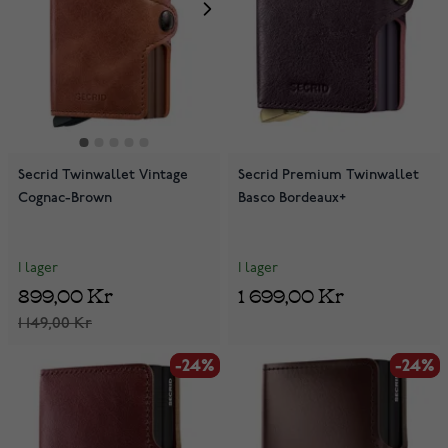
Secrid Twinwallet Vintage
Secrid Premium Twinwallet
Cognac-Brown
Basco Bordeaux+
I lager
I lager
899,00 Kr
1 699,00 Kr
1 149,00 Kr
-24%
-24%
-24%
-24%