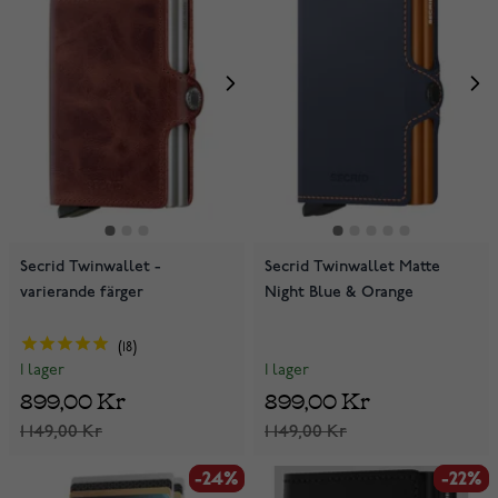
Secrid Twinwallet -
Secrid Twinwallet Matte
varierande färger
Night Blue & Orange
18
I lager
I lager
899,00 Kr
899,00 Kr
1 149,00 Kr
1 149,00 Kr
-24%
-24%
-22%
-22%