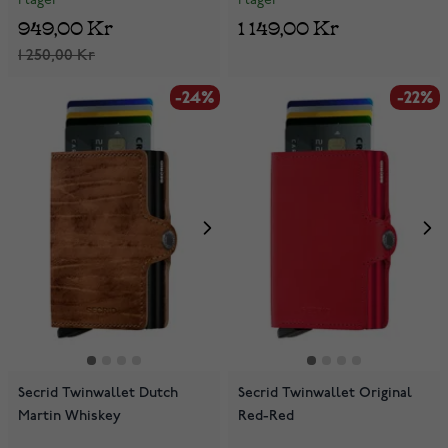
I lager
I lager
949,00 Kr
1 149,00 Kr
1 250,00 Kr
-24%
-22%
Secrid Twinwallet Dutch
Secrid Twinwallet Original
Martin Whiskey
Red-Red