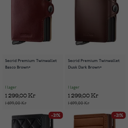
Secrid Premium Twinwallet
Secrid Premium Twinwallet
Basco Brown+
Dusk Dark Brown+
I lager
I lager
1 299,00 Kr
1 299,00 Kr
1 699,00 Kr
1 699,00 Kr
-21%
-21%
-21%
-21%