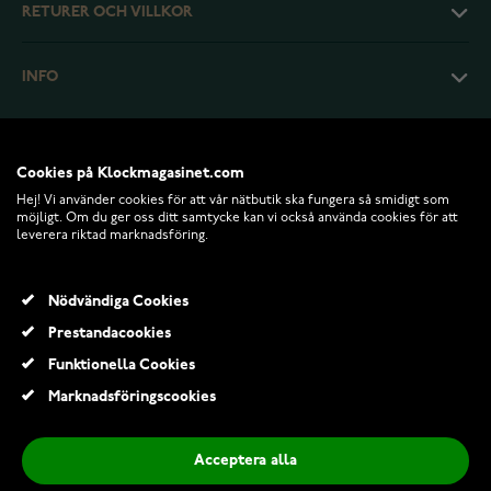
RETURER OCH VILLKOR
INFO
Cookies på Klockmagasinet.com
Hej! Vi använder cookies för att vår nätbutik ska fungera så smidigt som
möjligt. Om du ger oss ditt samtycke kan vi också använda cookies för att
leverera riktad marknadsföring.
Nödvändiga Cookies
Prestandacookies
© 2026 Klockmagasinet.com
Funktionella Cookies
Secrid Premium Twinwallet - varierande färger
Marknadsföringscookies
1 299,00 Kr
1 699,00 Kr
Acceptera alla
Lägg till i kundvagn