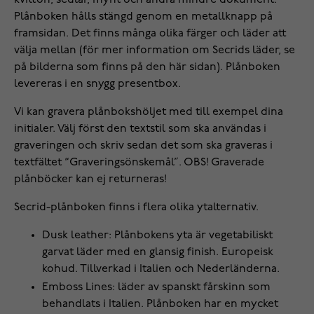
kvitton, sedlar, mynt och andra mindre dokument.
Plånboken hålls stängd genom en metallknapp på
framsidan. Det finns många olika färger och läder att
välja mellan (för mer information om Secrids läder, se
på bilderna som finns på den här sidan). Plånboken
levereras i en snygg presentbox.
Vi kan gravera plånbokshöljet med till exempel dina
initialer. Välj först den textstil som ska användas i
graveringen och skriv sedan det som ska graveras i
textfältet “Graveringsönskemål”. OBS! Graverade
plånböcker kan ej returneras!
Secrid-plånboken finns i flera olika ytalternativ.
Dusk leather: Plånbokens yta är vegetabiliskt
garvat läder med en glansig finish. Europeisk
kohud. Tillverkad i Italien och Nederländerna.
Emboss Lines: läder av spanskt fårskinn som
behandlats i Italien. Plånboken har en mycket