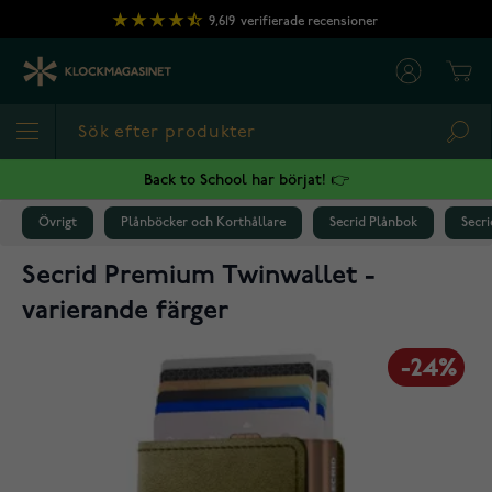
Hoppa till innehållet
9,619
verifierade recensioner
Cart
Sea
Back to School har börjat! 👉
Övrigt
Plånböcker och Korthållare
Secrid Plånbok
Secr
Secrid Premium Twinwallet -
varierande färger
-24%