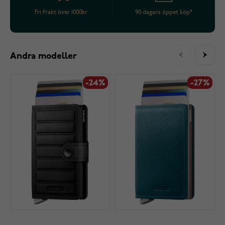
Fri frakt över 1000kr
90 dagars öppet köp*
Andra modeller
-24%
-27%