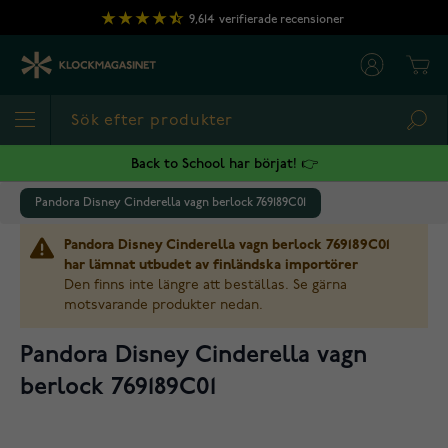
Hoppa till innehållet
9,614
verifierade recensioner
Cart
Sea
Back to School har börjat! 👉
Pandora Disney Cinderella vagn berlock 769189C01
Pandora Disney Cinderella vagn berlock 769189C01
har lämnat utbudet av finländska importörer
Den finns inte längre att beställas. Se gärna
motsvarande produkter nedan.
Pandora Disney Cinderella vagn
berlock 769189C01