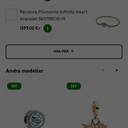
Pandora Moments Infinity heart
bracelet 563758C01-19
1599.00 Kr
VISA MER
Andra modeller
NY
NY