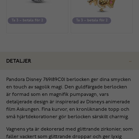
Ta 3 – betala för 2
Ta 3 – betala för 2
DETALJER
‌Pandora Disney 769189C01 berlocken ger dina smycken
en touch av sagolik magi. Den guldfärgade berlocken
är formad som en magnifik pumpavagn, vars
detaljerade design är inspirerad av Disneys animerade
film Askungen. Fina kurvor, en kronliknande topp och
små hjärtdekorationer gör berlocken särskilt charmig.
Vagnens yta är dekorerad med glittrande zirkonier, som
faller vackert som glittrande droppar och ger lyxig